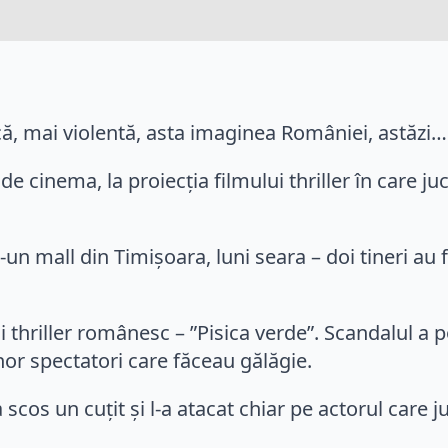
ică, mai violentă, asta imaginea României, astăzi…
e cinema, la proiecţia filmului thriller în care juc
un mall din Timişoara, luni seara – doi tineri au f
i thriller românesc – ”Pisica verde”. Scandalul a p
nor spectatori care făceau gălăgie.
scos un cuţit şi l-a atacat chiar pe actorul care ju