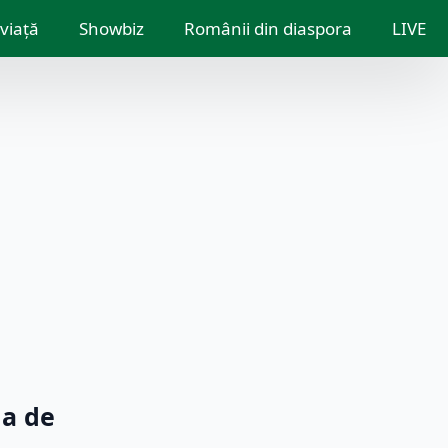
 viață
Showbiz
Românii din diaspora
LIVE
la de