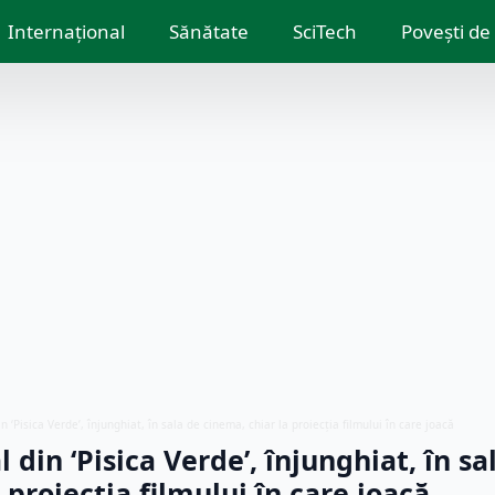
Internațional
Sănătate
SciTech
Povești de
in ‘Pisica Verde’, înjunghiat, în sala de cinema, chiar la proiecţia filmului în care joacă
 din ‘Pisica Verde’, înjunghiat, în sa
 proiecţia filmului în care joacă