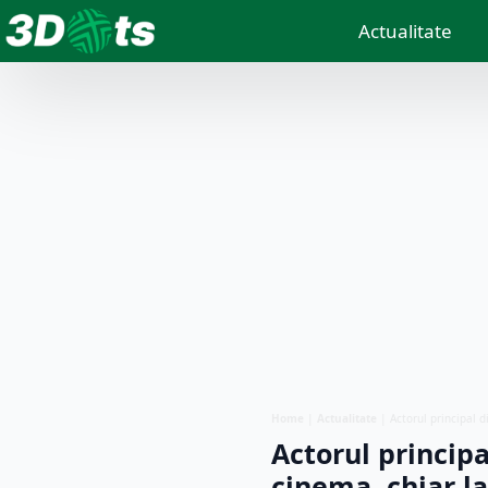
Actualitate
Home
|
Actualitate
|
Actorul principal d
Actorul principal
cinema, chiar la