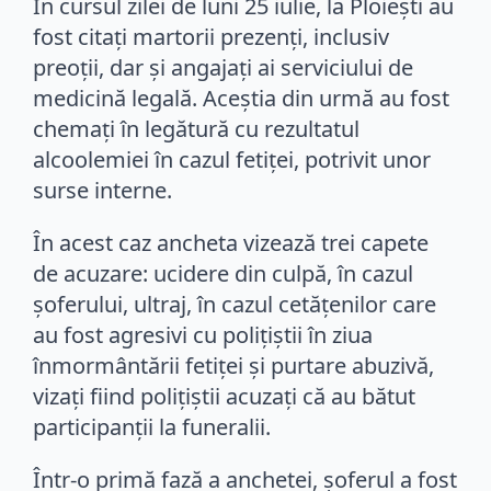
În cursul zilei de luni 25 iulie, la Ploiești au
fost citați martorii prezenți, inclusiv
preoții, dar și angajați ai serviciului de
medicină legală. Aceștia din urmă au fost
chemați în legătură cu rezultatul
alcoolemiei în cazul fetiței, potrivit unor
surse interne.
În acest caz ancheta vizează trei capete
de acuzare: ucidere din culpă, în cazul
șoferului, ultraj, în cazul cetățenilor care
au fost agresivi cu polițiștii în ziua
înmormântării fetiței și purtare abuzivă,
vizați fiind polițiștii acuzați că au bătut
participanții la funeralii.
Într-o primă fază a anchetei, șoferul a fost