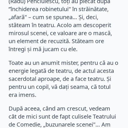
(Radu) Penciulescu, toţi au plecat după
”închiderea robinetului" în străinătate,
„afară" – cum se spunea… Şi, deci,
stăteam în teatru. Acolo am descoperit
mirosul scenei, ce valoare are o mască,
un element de recuzită. Stăteam ore
întregi şi mă jucam cu ele.
Toate au un anumit mister, pentru că au o
energie legată de teatru, de actul acesta
sacerdotal aproape, de a face teatru. Şi
pentru un copil, vă daţi seama, că totul
era imens.
După aceea, când am crescut, vedeam
cât de mici sunt de fapt culisele Teatrului
de Comedie, „buzunarele scenei"… Am