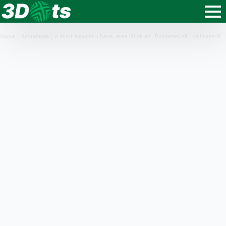
Home
|
Actualitate
|
A murit Alexandru Darie, avea 60 de ani. Dumnezeu să-l odihnească!