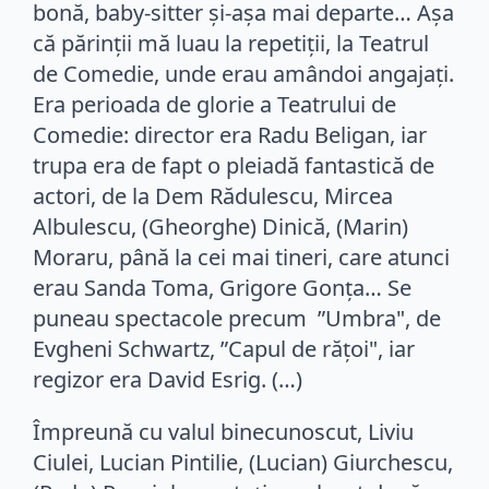
bonă, baby-sitter şi-aşa mai departe… Aşa
că părinţii mă luau la repetiţii, la Teatrul
de Comedie, unde erau amândoi angajaţi.
Era perioada de glorie a Teatrului de
Comedie: director era Radu Beligan, iar
trupa era de fapt o pleiadă fantastică de
actori, de la Dem Rădulescu, Mircea
Albulescu, (Gheorghe) Dinică, (Marin)
Moraru, până la cei mai tineri, care atunci
erau Sanda Toma, Grigore Gonţa… Se
puneau spectacole precum ”Umbra", de
Evgheni Schwartz, ”Capul de răţoi", iar
regizor era David Esrig. (…)
Împreună cu valul binecunoscut, Liviu
Ciulei, Lucian Pintilie, (Lucian) Giurchescu,