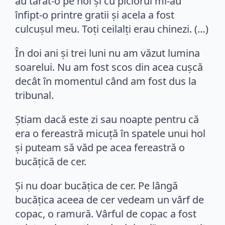
au târât-o pe hol şi cu piciorul mi-au
înfipt-o printre gratii şi acela a fost
culcuşul meu. Toţi ceilalți erau chinezi. (…)
În doi ani şi trei luni nu am văzut lumina
soarelui. Nu am fost scos din acea cuşcă
decât în momentul când am fost dus la
tribunal.
Ştiam dacă este zi sau noapte pentru că
era o fereastră micuţă în spatele unui hol
şi puteam să văd pe acea fereastră o
bucăţică de cer.
Şi nu doar bucăţica de cer. Pe lângă
bucăţica aceea de cer vedeam un vârf de
copac, o ramură. Vârful de copac a fost