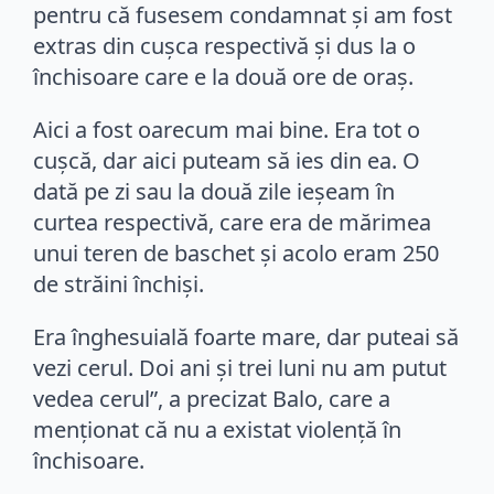
pentru că fusesem condamnat şi am fost
extras din cuşca respectivă şi dus la o
închisoare care e la două ore de oraş.
Aici a fost oarecum mai bine. Era tot o
cuşcă, dar aici puteam să ies din ea. O
dată pe zi sau la două zile ieşeam în
curtea respectivă, care era de mărimea
unui teren de baschet şi acolo eram 250
de străini închişi.
Era înghesuială foarte mare, dar puteai să
vezi cerul. Doi ani şi trei luni nu am putut
vedea cerul”, a precizat Balo, care a
menţionat că nu a existat violenţă în
închisoare.