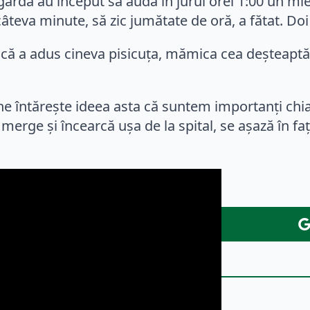
ardă au început să audă în jurul orei 1:00 un mie
de câteva minute, să zic jumătate de oră, a fătat. D
 că a adus cineva pisicuța, mămica cea deșteapt
 întărește ideea asta că suntem importanți chiar
erge și încearcă ușa de la spital, se așază în fa