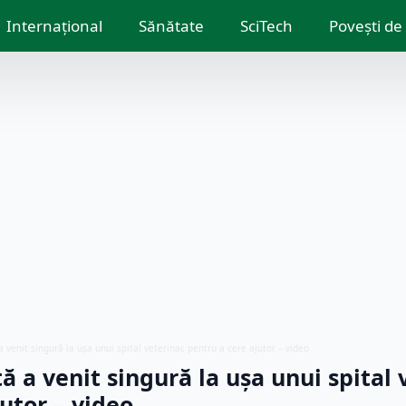
Internațional
Sănătate
SciTech
Povești de
 venit singură la ușa unui spital veterinar, pentru a cere ajutor – video
ă a venit singură la ușa unui spital 
utor – video