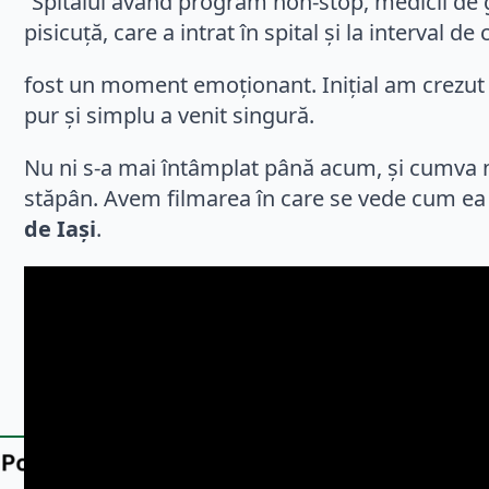
”Spitalul având program non-stop, medicii de g
pisicuță, care a intrat în spital și la interval 
fost un moment emoționant. Inițial am crezut
pur și simplu a venit singură.
Nu ni s-a mai întâmplat până acum, și cumva ne
stăpân. Avem filmarea în care se vede cum ea m
de Iași
.
Editor: 
Anita Raicu
Share on Facebook