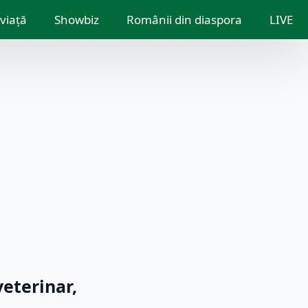
 viață
Showbiz
Românii din diaspora
LIVE
veterinar,