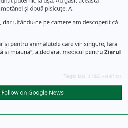
unat puternic la ușă. Au găsit această
oi motănei și două pisicuțe. A
ă, dar uitându-ne pe camere am descoperit că
 și pentru animăluțele care vin singure, fără
ță și miaună”, a declarat medicul pentru
Ziarul
Tags: 
Iași
pisică
veterinar
Follow on Google News