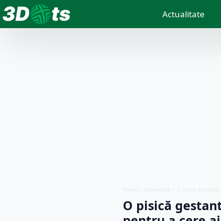
Actualitate
Home
|
Actualitate
|
O pisică gestantă a
O pisică gestant
pentru a cere aj