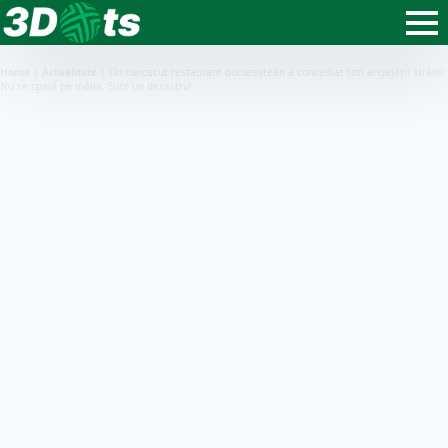
Home
|
Actualitate
|
Un cunoscut restaurant bucureștean a concediat toți angajații străini:
Nu se spală pe mâini. Sunt un dezastru!