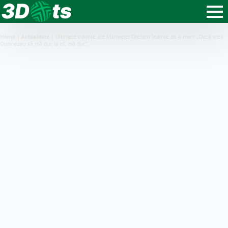
Home
|
Actualitate
|
Ultimele cuvinte ale Marinelei Chelaru înainte de a muri: „Dacă vrea
Dumnezeu să mă duc la el, mă duc”.