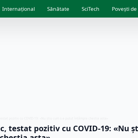
Internațional
Sănătate
SciTech
Povești de
testat pozitiv cu COVID-19: «Nu ştiu cum s-a putut întâmpla chestia asta»
c, testat pozitiv cu COVID-19: «Nu ş
chestia asta»