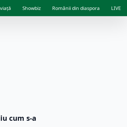
 viață
Showbiz
Românii din diaspora
LIVE
tiu cum s-a