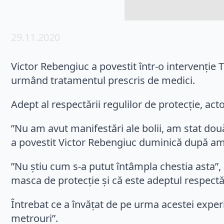
29.11.2020
Victor Rebengiuc a povestit într-o intervenţie 
urmând tratamentul prescris de medici.
Adept al respectării regulilor de protecţie, act
”Nu am avut manifestări ale bolii, am stat dou
a povestit Victor Rebengiuc duminică după am
”Nu ştiu cum s-a putut întâmpla chestia asta”,
masca de protecţie şi că este adeptul respectări
Întrebat ce a învăţat de pe urma acestei experi
metrouri”.