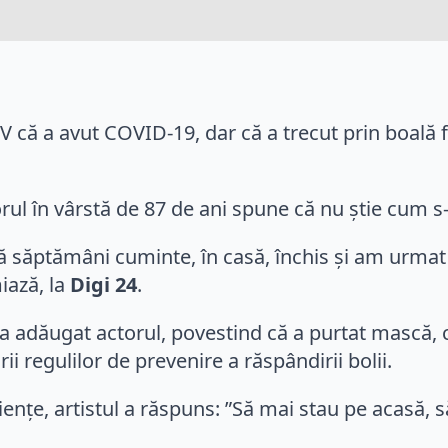
TV că a avut COVID-19, dar că a trecut prin boală 
orul în vârstă de 87 de ani spune că nu ştie cum s-
ă săptămâni cuminte, în casă, închis şi am urmat 
iază, la
Digi 24
.
 a adăugat actorul, povestind că a purtat mască, c
i regulilor de prevenire a răspândirii bolii.
enţe, artistul a răspuns: ”Să mai stau pe acasă, s