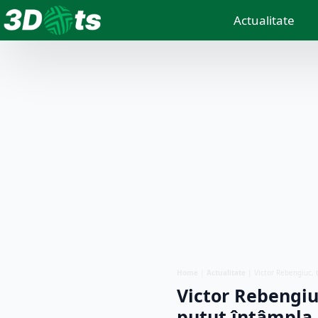
Actualitate
Home
|
Actualitate
|
Victor Rebengiuc, 
Victor Rebengiu
putut întâmpla 