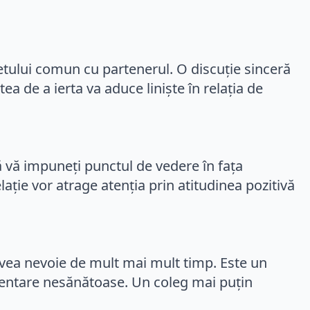
etului comun cu partenerul. O discuție sinceră
a de a ierta va aduce liniște în relația de
i să vă impuneți punctul de vedere în fața
lație vor atrage atenția prin atitudinea pozitivă
ar avea nevoie de mult mai mult timp. Este un
mentare nesănătoase. Un coleg mai puțin