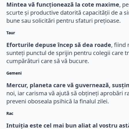
Mintea vă funcționează la cote maxime
, p
scurte și productive datorită capacității de a s
bune sau solicitări pentru sfaturi prețioase.
Taur
Eforturile depuse încep să dea roade
, fiin
sunteți punctul de sprijin pentru colegii care
cumpărături care să vă bucure.
Gemeni
Mercur, planeta care vă guvernează, susțin
noi, iar carisma vă ajută să obțineți aprobări
preveni oboseala psihică la finalul zilei.
Rac
Intuiția este cel mai bun aliat al vostru ast