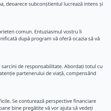
ihna, deoarece subconștientul lucrează intens și
i prieten comun. Entuziasmul vostru îi
lanificată după program vă oferă ocazia să vă
sarcini de responsabilitate. Abordați totul cu
ți atenție partenerului de viață, compensând
icile. Se conturează perspective financiare
soane bine pregătite vă vor ajuta să vedeți