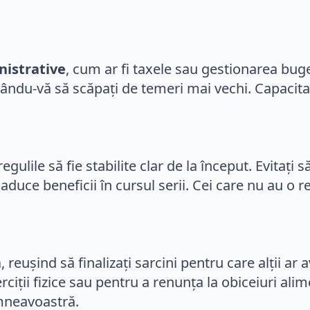
.
nistrative
, cum ar fi taxele sau gestionarea bug
ndu-vă să scăpați de temeri mai vechi. Capacitate
regulile să fie stabilite clar de la început. Evitaț
duce beneficii în cursul serii. Cei care nu au o re
ă
, reușind să finalizați sarcini pentru care alții 
ții fizice sau pentru a renunța la obiceiuri ali
umneavoastră.