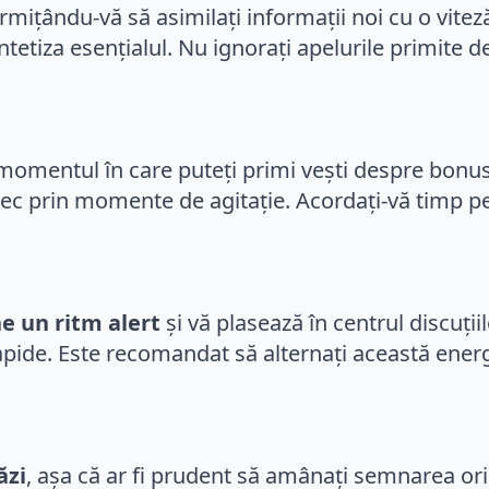
ermițându-vă să asimilați informații noi cu o vitez
intetiza esențialul. Nu ignorați apelurile primite
d momentul în care puteți primi vești despre bonus
 trec prin momente de agitație. Acordați-vă timp 
e un ritm alert
și vă plasează în centrul discuții
 rapide. Este recomandat să alternați această en
ăzi
, așa că ar fi prudent să amânați semnarea ori