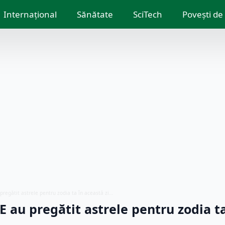
Internațional
Sănătate
SciTech
Povești de
pregătit astrele pentru zodia ta în această zi…
 au pregătit astrele pentru zodia ta