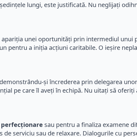
ședințele lungi, este justificată. Nu neglijați od
nd apariția unei oportunități prin intermediul unu
n pentru a iniția acțiuni caritabile. O ieșire nep
i demonstrându-și încrederea prin delegarea unor 
țial pe care îl aveți în echipă. Nu uitați să oferi
e perfecționare
sau pentru a finaliza examene dif
res de serviciu sau de relaxare. Dialogurile cu per