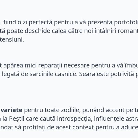
ă
, fiind o zi perfectă pentru a vă prezenta portofol
ă poate deschide calea către noi întâlniri romantic
tensiuni.
t apărea mici reparații necesare pentru a vă îmb
 legată de sarcinile casnice. Seara este potrivită 
 variate
pentru toate zodiile, punând accent pe 
la Peștii care caută introspecția, influențele astr
ndat să profitați de acest context pentru a aduce î