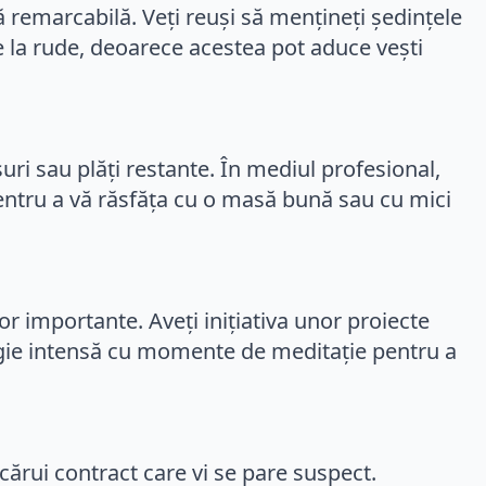
ă remarcabilă. Veți reuși să mențineți ședințele
 de la rude, deoarece acestea pot aduce vești
uri sau plăți restante. În mediul profesional,
pentru a vă răsfăța cu o masă bună sau cu mici
lor importante. Aveți inițiativa unor proiecte
ergie intensă cu momente de meditație pentru a
cărui contract care vi se pare suspect.