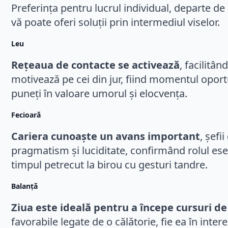
Preferința pentru lucrul individual, departe de 
vă poate oferi soluții prin intermediul viselor.
Leu
Rețeaua de contacte se activează
, facilitâ
motivează pe cei din jur, fiind momentul oportu
puneți în valoare umorul și elocvența.
Fecioară
Cariera cunoaște un avans important
, șefi
pragmatism și luciditate, confirmând rolul esen
timpul petrecut la birou cu gesturi tandre.
Balanță
Ziua este ideală pentru a începe cursuri d
favorabile legate de o călătorie, fie ea în inte