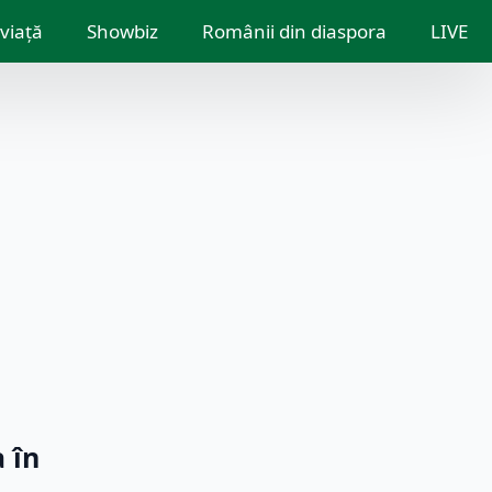
 viață
Showbiz
Românii din diaspora
LIVE
 în