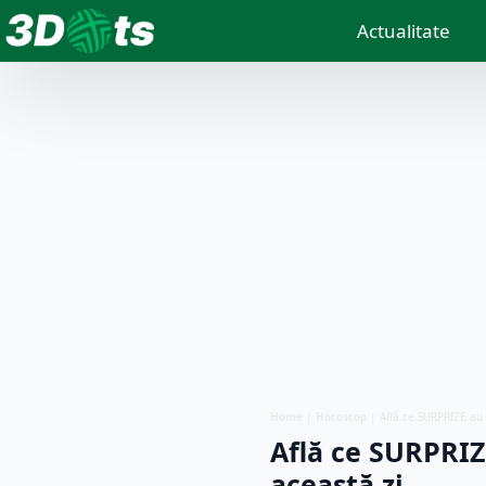
Actualitate
Home
|
Horoscop
|
Află ce SURPRIZE au 
Află ce SURPRIZE
această zi…