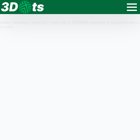
Home
|
Horoscop
|
Horoscop 11 iunie: Iată ce SCHIMBĂRI importante te așteaptă în funcție
de zodie…