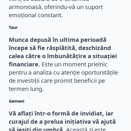
armonioasă, oferindu-vă un suport
emoțional constant.
Taur
Munca depusă în ultima perioadă
începe să fie răsplătită, deschizând
calea către o îmbunătățire a situației
financiare.
Este un moment prielnic
pentru a analiza cu atenție oportunitățile
de investiții care promit beneficii pe
termen lung.
Gemeni
Vă aflați într-o formă de invidiat, iar
curajul de a prelua inițiativa vă ajută
să ieșiți din umbră.
Această zi este