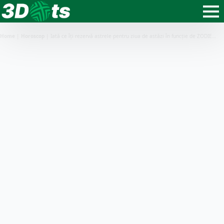
Home
|
Horoscop
|
Iată ce îți rezervă astrele pentru ziua de astăzi în funcție de ZODIE…