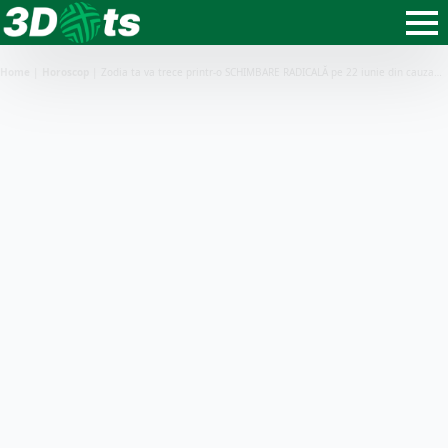
Home
|
Horoscop
|
Zodia ta va trece printr-o SCHIMBARE RADICALĂ pe 22 iunie din cauza…