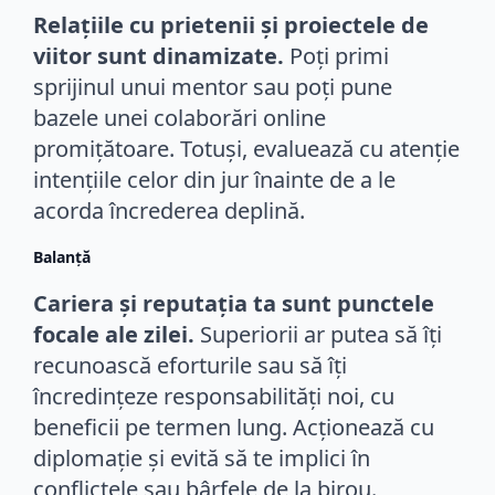
Relațiile cu prietenii și proiectele de
viitor sunt dinamizate.
Poți primi
sprijinul unui mentor sau poți pune
bazele unei colaborări online
promițătoare. Totuși, evaluează cu atenție
intențiile celor din jur înainte de a le
acorda încrederea deplină.
Balanță
Cariera și reputația ta sunt punctele
focale ale zilei.
Superiorii ar putea să îți
recunoască eforturile sau să îți
încredințeze responsabilități noi, cu
beneficii pe termen lung. Acționează cu
diplomație și evită să te implici în
conflictele sau bârfele de la birou.