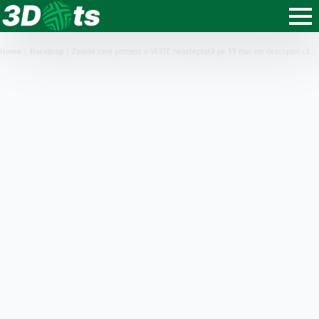
Home
|
Horoscop
|
Zodiile care primesc o VESTE neașteptată pe 15 mai vor descoperi că…