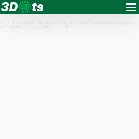
Home
|
Internațional
|
Cât valora viața Halynei Hutchins? Alec Baldwin scapă de proces
după o înțelegere cu familia directoarei de imagine