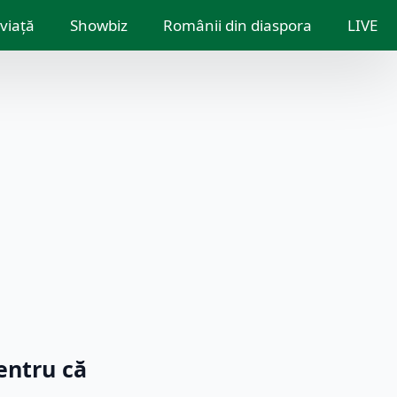
 viață
Showbiz
Românii din diaspora
LIVE
entru că