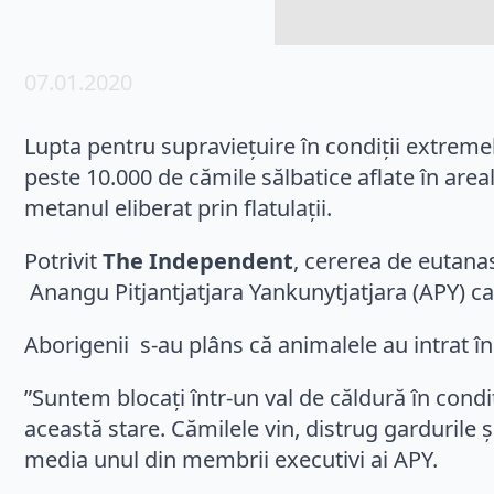
07.01.2020
Lupta pentru supraviețuire în condiții extremel
peste 10.000 de cămile sălbatice aflate în area
metanul eliberat prin flatulații.
Potrivit
The Independent
, cererea de eutanas
Anangu Pitjantjatjara Yankunytjatjara (APY) car
Aborigenii s-au plâns că animalele au intrat în
”Suntem blocați într-un val de căldură în condi
această stare. Cămilele vin, distrug gardurile ș
media unul din membrii executivi ai APY.