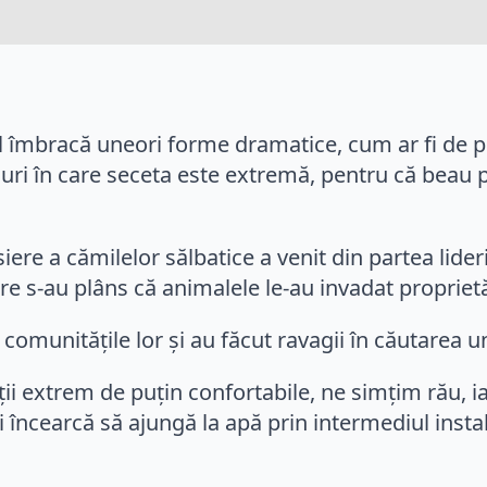
 îmbracă uneori forme dramatice, cum ar fi de pil
luri în care seceta este extremă, pentru că beau 
iere a cămilelor sălbatice a venit din partea lider
e s-au plâns că animalele le-au invadat proprietă
 comunitățile lor și au făcut ravagii în căutarea 
ții extrem de puțin confortabile, ne simțim rău, 
i încearcă să ajungă la apă prin intermediul instal