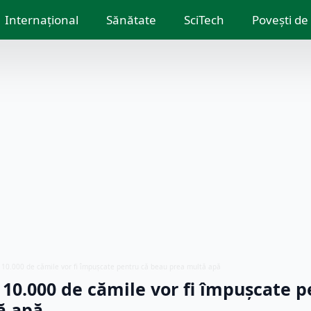
Internațional
Sănătate
SciTech
Povești de
e 10.000 de cămile vor fi împuşcate pentru că beau prea multă apă
 10.000 de cămile vor fi împuşcate p
ă apă