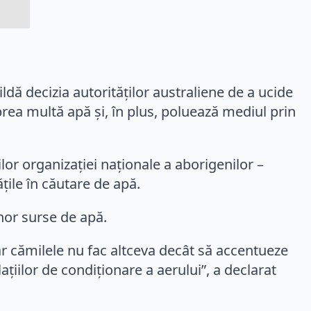
dă decizia autorităților australiene de a ucide
prea multă apă și, în plus, poluează mediul prin
ilor organizației naționale a aborigenilor –
ţile în căutare de apă.
unor surse de apă.
iar cămilele nu fac altceva decât să accentueze
ațiilor de condiționare a aerului”, a declarat