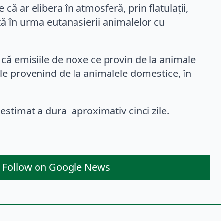
ă ar elibera în atmosferă, prin flatulații,
tă în urma eutanasierii animalelor cu
că emisiile de noxe ce provin de la animale
cele provenind de la animalele domestice, în
 estimat a dura aproximativ cinci zile.
Follow on Google News