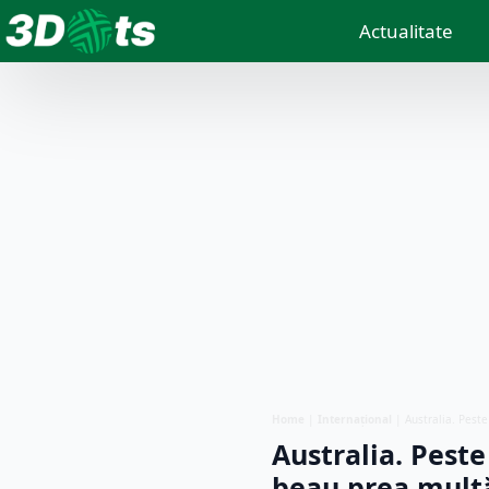
Actualitate
Home
|
Internațional
|
Australia. Pest
Australia. Peste
beau prea mult