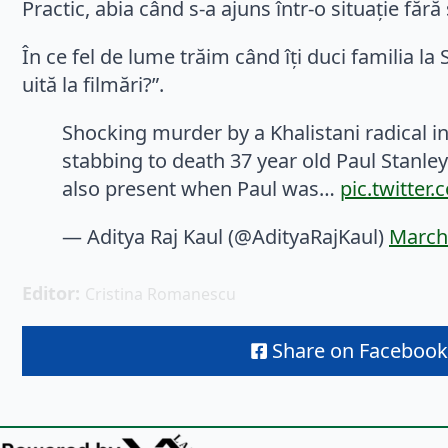
Practic, abia când s-a ajuns într-o situație făr
În ce fel de lume trăim când îți duci familia la 
uită la filmări?”.
Shocking murder by a Khalistani radical 
stabbing to death 37 year old Paul Stanle
also present when Paul was…
pic.twitter
— Aditya Raj Kaul (@AdityaRajKaul)
March
Editor: 
Cristina Romanescu
Share on Facebook