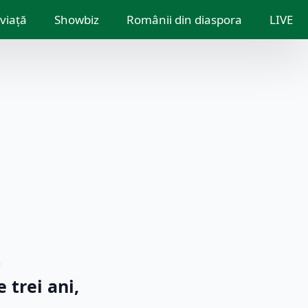
 viață
Showbiz
Românii din diaspora
LIVE
e
 trei ani,