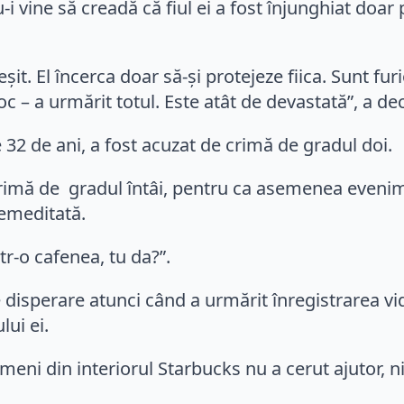
i vine să creadă că fiul ei a fost înjunghiat doar
șit. El încerca doar să-și protejeze fiica. Sunt furi
oc – a urmărit totul. Este atât de devastată”, a de
32 de ani, a fost acuzat de crimă de gradul doi.
 crimă de gradul întâi, pentru ca asemenea evenim
remeditată.
tr-o cafenea, tu da?”.
 disperare atunci când a urmărit înregistrarea vi
lui ei.
imeni din interiorul Starbucks nu a cerut ajutor, n