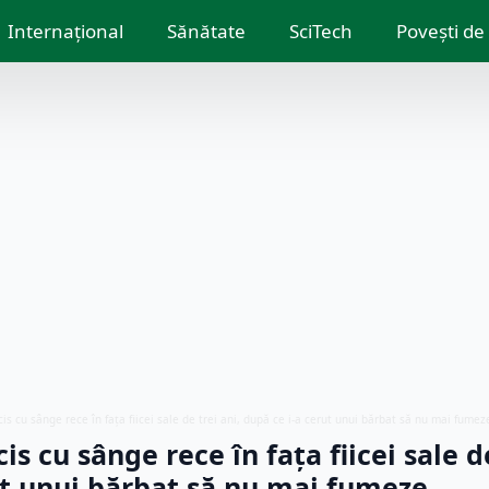
Internațional
Sănătate
SciTech
Povești de
cis cu sânge rece în fața fiicei sale de trei ani, după ce i-a cerut unui bărbat să nu mai fumez
is cu sânge rece în fața fiicei sale de
ut unui bărbat să nu mai fumeze