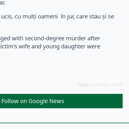
ar.
 ucis, cu mulți oameni în jur, care stau și se
arged with second-degree murder after
 victim’s wife and young daughter were
Tags: 
Canada
crimă
Follow on Google News