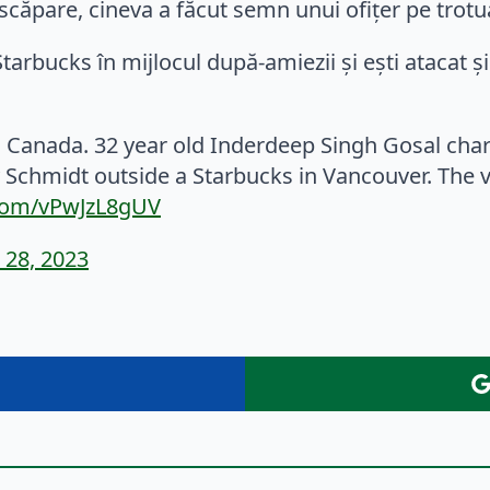
ă scăpare, cineva a făcut semn unui ofițer pe trotu
Starbucks în mijlocul după-amiezii și ești atacat și
in Canada. 32 year old Inderdeep Singh Gosal ch
y Schmidt outside a Starbucks in Vancouver. The
.com/vPwJzL8gUV
 28, 2023