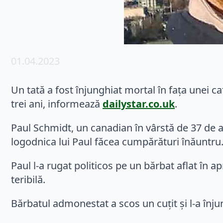
01.04.2023
Un tată a fost înjunghiat mortal în fața unei c
trei ani, informează
dailystar.co.uk
.
Paul Schmidt, un canadian în vârstă de 37 de an
logodnica lui Paul făcea cumpărături înăuntru
Paul l-a rugat politicos pe un bărbat aflat în 
teribilă.
Bărbatul admonestat a scos un cuțit și l-a înju