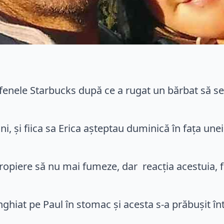
afenele Starbucks după ce a rugat un bărbat să se
i, și fiica sa Erica așteptau duminică în fața une
.
apropiere să nu mai fumeze, dar reacția acestuia, 
nghiat pe Paul în stomac și acesta s-a prăbușit înt