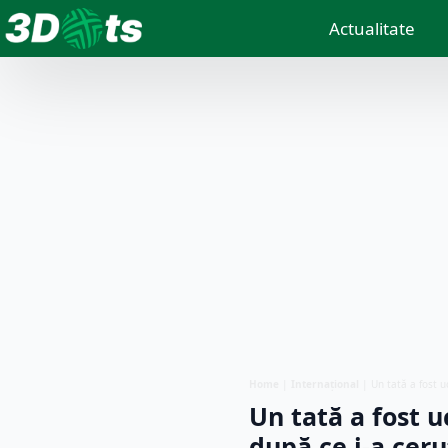
Actualitate
Home
|
Internațional
|
Un tată a fost u
Un tată a fost uc
după ce i-a cer