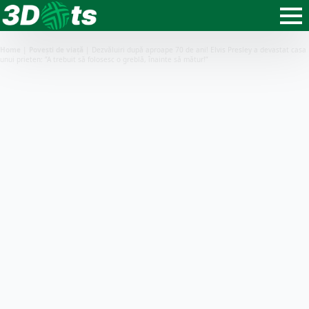
Home
|
Povești de viață
|
Dezvăluiri după aproape 70 de ani! Elvis Presley a devastat casa
unui prieten: ”A trebuit să folosesc o greblă, înainte să mătur!”