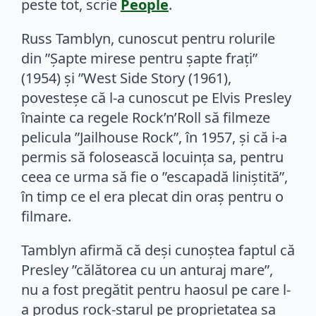
peste tot, scrie
People
.
Russ Tamblyn, cunoscut pentru rolurile
din ”Șapte mirese pentru șapte frați”
(1954) și ”West Side Story (1961),
povesteșe că l-a cunoscut pe Elvis Presley
înainte ca regele Rock’n’Roll să filmeze
pelicula ”Jailhouse Rock”, în 1957, și că i-a
permis să folosească locuința sa, pentru
ceea ce urma să fie o ”escapadă liniștită”,
în timp ce el era plecat din oraș pentru o
filmare.
Tamblyn afirmă că deși cunoștea faptul că
Presley ”călătorea cu un anturaj mare”,
nu a fost pregătit pentru haosul pe care l-
a produs rock-starul pe proprietatea sa