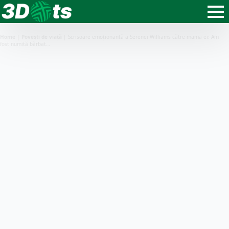
Home
|
Povești de viață
|
Scrisoare emoţionantă a Serenei Williams către mama ei: Am
fost numită bărbat…