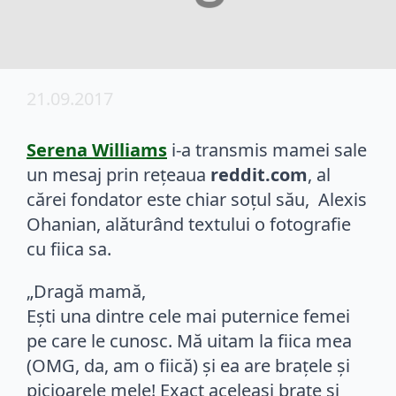
21.09.2017
Serena Williams
i-a transmis mamei sale
un mesaj prin reţeaua
reddit.com
, al
cărei fondator este chiar soţul său, Alexis
Ohanian, alăturând textului o fotografie
cu fiica sa.
„Dragă mamă,
Eşti una dintre cele mai puternice femei
pe care le cunosc. Mă uitam la fiica mea
(OMG, da, am o fiică) şi ea are braţele şi
picioarele mele! Exact aceleaşi braţe şi