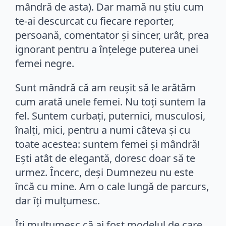
mândră de asta). Dar mamă nu ştiu cum
te-ai descurcat cu fiecare reporter,
persoană, comentator şi sincer, urât, prea
ignorant pentru a înţelege puterea unei
femei negre.
Sunt mândră că am reuşit să le arătăm
cum arată unele femei. Nu toţi suntem la
fel. Suntem curbaţi, puternici, musculosi,
înalţi, mici, pentru a numi câteva şi cu
toate acestea: suntem femei şi mândră!
Eşti atât de elegantă, doresc doar să te
urmez. Încerc, deşi Dumnezeu nu este
încă cu mine. Am o cale lungă de parcurs,
dar îţi mulţumesc.
Îţi mulţumesc că ai fost modelul de care