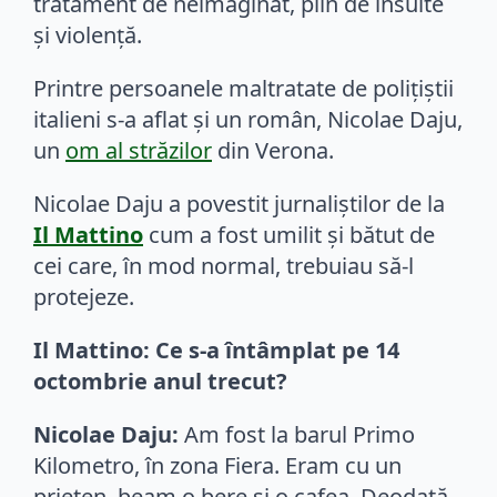
tratament de neimaginat, plin de insulte
şi violenţă.
Printre persoanele maltratate de polițiștii
italieni s-a aflat și un român, Nicolae Daju,
un
om al străzilor
din Verona.
Nicolae Daju a povestit jurnaliștilor de la
Il Mattino
cum a fost umilit şi bătut de
cei care, în mod normal, trebuiau să-l
protejeze.
Il Mattino: Ce s-a întâmplat pe 14
octombrie anul trecut?
Nicolae Daju:
Am fost la barul Primo
Kilometro, în zona Fiera. Eram cu un
prieten, beam o bere și o cafea. Deodată,