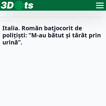
Home
|
Românii din diaspora
|
Italia. Român batjocorit de polițiști: ”M-au bătut și târât
prin urină”.
Italia. Român batjocorit de
polițiști: ”M-au bătut și târât prin
urină”.