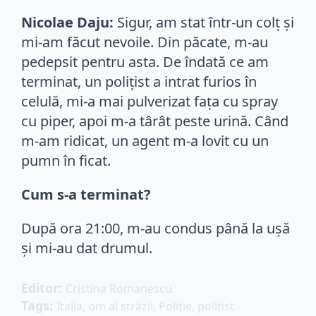
Nicolae Daju:
Sigur, am stat într-un colț și
mi-am făcut nevoile. Din păcate, m-au
pedepsit pentru asta. De îndată ce am
terminat, un poliţist a intrat furios în
celulă, mi-a mai pulverizat fața cu spray
cu piper, apoi m-a târât peste urină. Când
m-am ridicat, un agent m-a lovit cu un
pumn în ficat.
Cum s-a terminat?
După ora 21:00, m-au condus până la ușă
și mi-au dat drumul.
Editor: 
Cristina Romanescu
Tags: 
Italia
om al străzii
Poliție
polițist