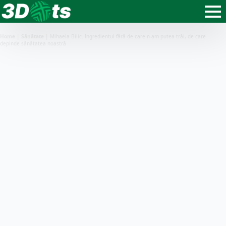
Home
|
Sănătate
|
Mihaela Bilic. Ingredientul fără de care n-am putea trăi, de care
depinde sănătatea noastră