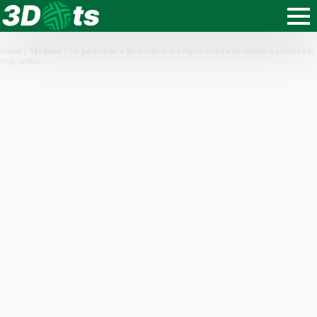
Home
|
Sănătate
|
Un paramedic a făcut infarct în timp ce încerca să salveze o pacientă în
stop cardiac