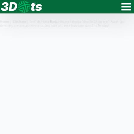
Home
|
Sănătate
|
Prof. dr. Horia Barbu despre tehnica “dinți în 24 de ore”: Acest fast-
dentistry are același efecte ca fast-food-ul… este bun doar din când în când