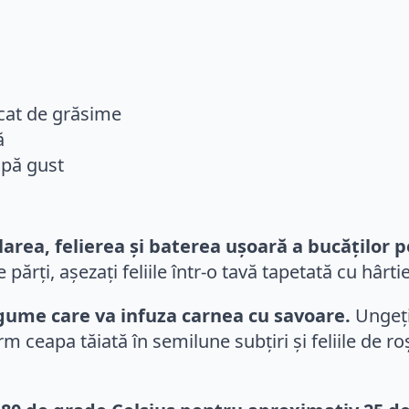
c
icat de grăsime
ă
upă gust
larea, felierea și baterea ușoară a bucăților p
rți, așezați feliile într-o tavă tapetată cu hârti
gume care va infuza carnea cu savoare.
Ungeți
m ceapa tăiată în semilune subțiri și feliile de r