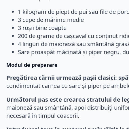
1 kilogram de piept de pui sau file de por
3 cepe de mărime medie
3 roșii bine coapte
200 de grame de cașcaval cu conținut rid
4 linguri de maioneză sau smântână gras
Sare proaspăt măcinată și piper negru, d
Modul de preparare
Pregătirea cărnii urmează pașii clasici: spă
condimentat carnea cu sare și piper pe ambele pă
Următorul pas este crearea stratului de le
maioneză sau smântână, apoi distribuiți unifor
necesară în timpul coacerii.