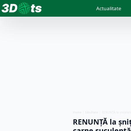
Actualitate
Home
|
Sănătate
|
RENUNȚĂ la șnițelele
RENUNȚĂ la șniț
carne suculentă