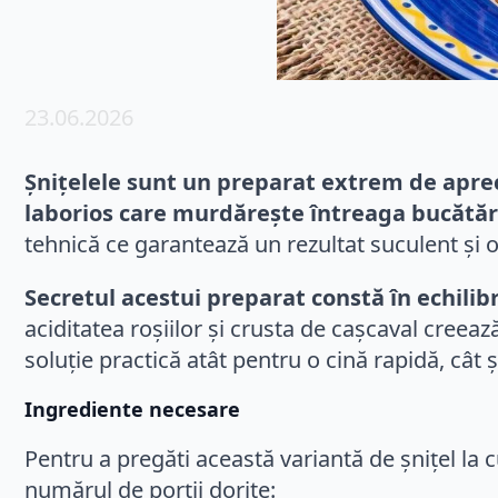
23.06.2026
Șnițelele sunt un preparat extrem de aprec
laborios care murdărește întreaga bucătăr
tehnică ce garantează un rezultat suculent și 
Secretul acestui preparat constă în echilib
aciditatea roșiilor și crusta de cașcaval creeaz
soluție practică atât pentru o cină rapidă, cât 
Ingrediente necesare
Pentru a pregăti această variantă de șnițel la c
numărul de porții dorite: