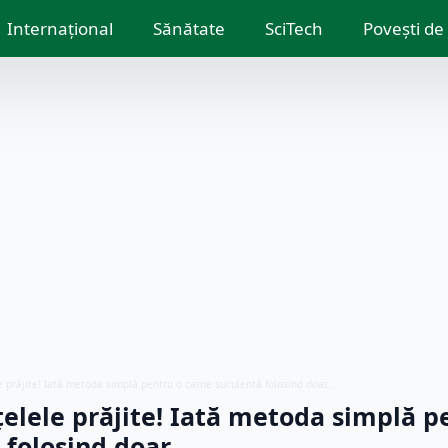
Internațional
Sănătate
SciTech
Povești de
 prăjite! Iată metoda simplă pentru o carne suculentă folosind doar…
elele prăjite! Iată metoda simplă p
 folosind doar…