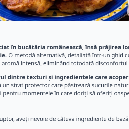
iat în bucătăria românească, însă prăjirea lor
ie.
O metodă alternativă, detaliată într-un ghid cu
o aromă intensă, eliminând totodată disconfortul 
rul dintre texturi și ingredientele care acope
ă un strat protector care păstrează sucurile natural
și pentru momentele în care doriți să oferiți oaspe
uptor, aveți nevoie de câteva ingrediente de bază, 