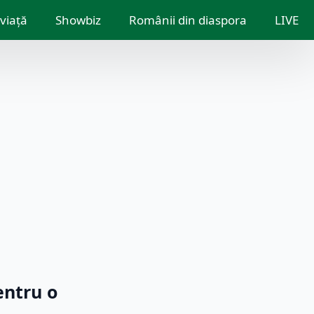
 viață
Showbiz
Românii din diaspora
LIVE
entru o