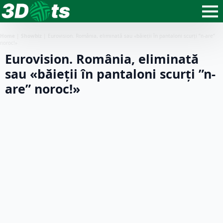
Home
|
Showbiz
|
Eurovision. România, eliminată sau «băieții în pantaloni scurți ”n-are”
noroc!»
Eurovision. România, eliminată
sau «băieții în pantaloni scurți ”n-
are” noroc!»