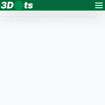
Home
|
Știri
|
4 SEMNE că îngerul tău păzitor încearcă să te AVERTIZEZE despre un
PERICOL! Vezi dacă le-ai simțit și tu