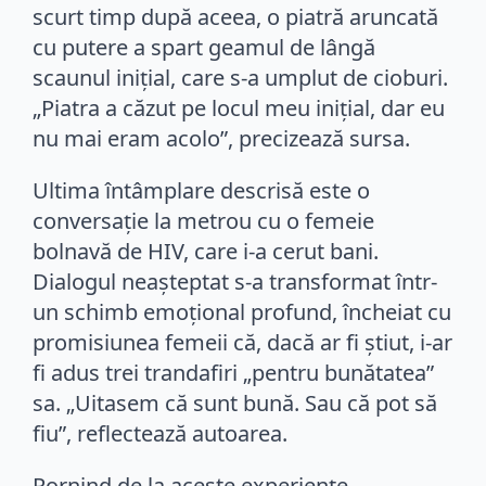
scurt timp după aceea, o piatră aruncată
cu putere a spart geamul de lângă
scaunul inițial, care s-a umplut de cioburi.
„Piatra a căzut pe locul meu inițial, dar eu
nu mai eram acolo”, precizează sursa.
Ultima întâmplare descrisă este o
conversație la metrou cu o femeie
bolnavă de HIV, care i-a cerut bani.
Dialogul neașteptat s-a transformat într-
un schimb emoțional profund, încheiat cu
promisiunea femeii că, dacă ar fi știut, i-ar
fi adus trei trandafiri „pentru bunătatea”
sa. „Uitasem că sunt bună. Sau că pot să
fiu”, reflectează autoarea.
Pornind de la aceste experiențe,