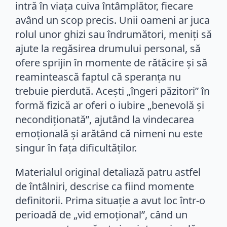
intră în viața cuiva întâmplător, fiecare
având un scop precis. Unii oameni ar juca
rolul unor ghizi sau îndrumători, meniți să
ajute la regăsirea drumului personal, să
ofere sprijin în momente de rătăcire și să
reamintească faptul că speranța nu
trebuie pierdută. Acești „îngeri păzitori” în
formă fizică ar oferi o iubire „benevolă și
necondiționată”, ajutând la vindecarea
emoțională și arătând că nimeni nu este
singur în fața dificultăților.
Materialul original detaliază patru astfel
de întâlniri, descrise ca fiind momente
definitorii. Prima situație a avut loc într-o
perioadă de „vid emoțional”, când un