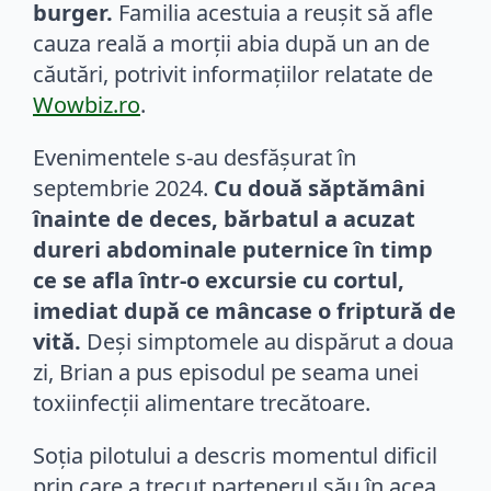
burger.
Familia acestuia a reușit să afle
cauza reală a morții abia după un an de
căutări, potrivit informațiilor relatate de
Wowbiz.ro
.
Evenimentele s-au desfășurat în
septembrie 2024.
Cu două săptămâni
înainte de deces, bărbatul a acuzat
dureri abdominale puternice în timp
ce se afla într-o excursie cu cortul,
imediat după ce mâncase o friptură de
vită.
Deși simptomele au dispărut a doua
zi, Brian a pus episodul pe seama unei
toxiinfecții alimentare trecătoare.
Soția pilotului a descris momentul dificil
prin care a trecut partenerul său în acea