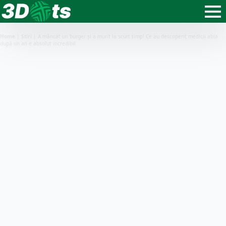
Home
|
Știri
|
A mâncat un burger și a murit la scurt timp! Ce au descoperit medicii abia
după un an e absolut incredibil