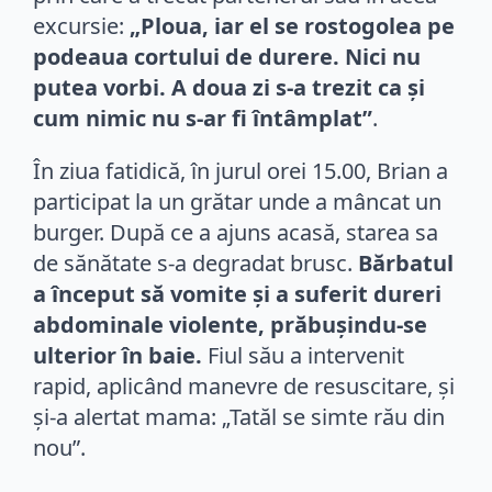
excursie:
„Ploua, iar el se rostogolea pe
podeaua cortului de durere. Nici nu
putea vorbi. A doua zi s-a trezit ca și
cum nimic nu s-ar fi întâmplat”
.
În ziua fatidică, în jurul orei 15.00, Brian a
participat la un grătar unde a mâncat un
burger. După ce a ajuns acasă, starea sa
de sănătate s-a degradat brusc.
Bărbatul
a început să vomite și a suferit dureri
abdominale violente, prăbușindu-se
ulterior în baie.
Fiul său a intervenit
rapid, aplicând manevre de resuscitare, și
și-a alertat mama: „Tatăl se simte rău din
nou”.