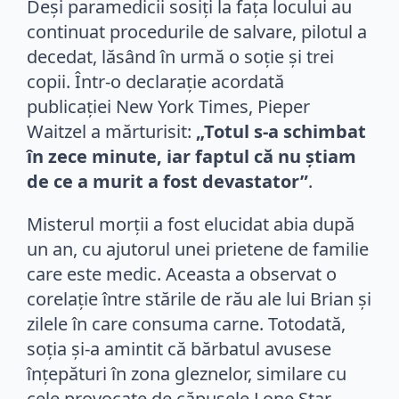
Deși paramedicii sosiți la fața locului au
continuat procedurile de salvare, pilotul a
decedat, lăsând în urmă o soție și trei
copii. Într-o declarație acordată
publicației New York Times, Pieper
Waitzel a mărturisit:
„Totul s-a schimbat
în zece minute, iar faptul că nu știam
de ce a murit a fost devastator”
.
Misterul morții a fost elucidat abia după
un an, cu ajutorul unei prietene de familie
care este medic. Aceasta a observat o
corelație între stările de rău ale lui Brian și
zilele în care consuma carne. Totodată,
soția și-a amintit că bărbatul avusese
înțepături în zona gleznelor, similare cu
cele provocate de căpușele Lone Star.