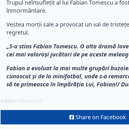
Trupul neînsuflețit al lui Fabian Tomescu a fos
înmormântare.
Vestea morții sale a provocat un val de triste
regretul.
„S-a stins Fabian Tomescu. O alta dramă love
cei mai valoroși jucători de pe aceste meleag
Fabian a evoluat la mai multe grupări buzoie
cunoscut și de la minifotbal, unde s-a remarc
să te primeasca în împărăția Lui, Fabian!/ Du
Editor: 
Redactia AI
Share on Facebook