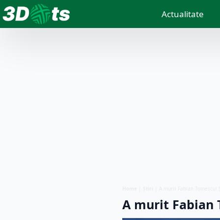
Actualitate
Home
|
Știri
|
A murit Fabian Tomescu! 
A murit Fabian