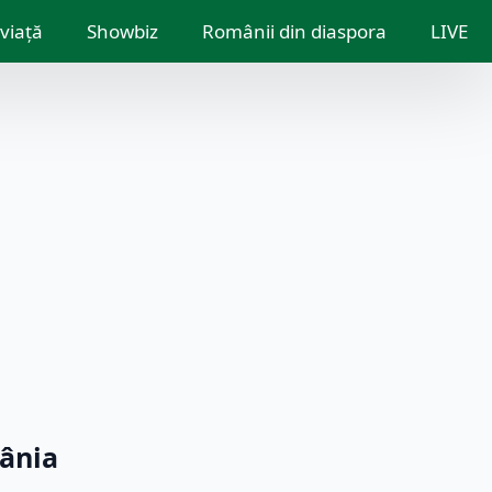
 viață
Showbiz
Românii din diaspora
LIVE
ânia