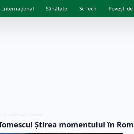
Internațional
Sănătate
SciTech
Povești de
Știrea momentului în România
 Tomescu! Știrea momentului în Rom