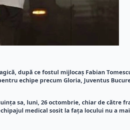
ragică, după ce fostul mijlocaș Fabian Tomescu 
 pentru echipe precum Gloria, Juventus Bucure
cuința sa, luni, 26 octombrie, chiar de către f
echipajul medical sosit la fața locului nu a ma