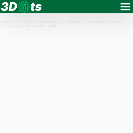
Home
|
Știri
|
A ZBURAT peste sensul giratoriu! Mașina s-a făcut praf la intrarea în
Timișoara. Ce s-a ales de șoferul grăbit