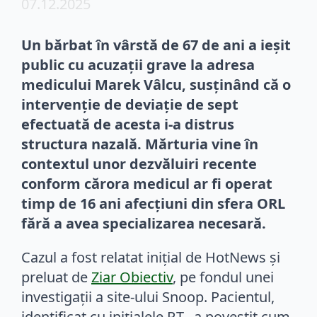
07.12.2025
Un bărbat în vârstă de 67 de ani a ieșit
public cu acuzații grave la adresa
medicului Marek Vâlcu, susținând că o
intervenție de deviație de sept
efectuată de acesta i-a distrus
structura nazală. Mărturia vine în
contextul unor dezvăluiri recente
conform cărora medicul ar fi operat
timp de 16 ani afecțiuni din sfera ORL
fără a avea specializarea necesară.
Cazul a fost relatat inițial de HotNews și
preluat de
Ziar Obiectiv
, pe fondul unei
investigații a site-ului Snoop. Pacientul,
identificat cu inițialele P.T., a povestit cum