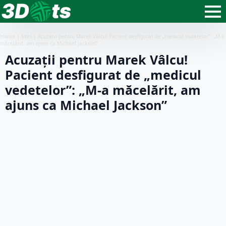
Home
|
Știri
|
Acuzații pentru Marek Vâlcu! Pacient desfigurat de „medicul vedetelor”: „M-a
măcelărit, am ajuns ca Michael Jackson”
Acuzații pentru Marek Vâlcu!
Pacient desfigurat de „medicul
vedetelor”: „M-a măcelărit, am
ajuns ca Michael Jackson”