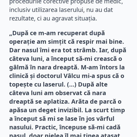
procedurile corective propuse de medic,
inclusiv utilizarea laserului, nu au dat
rezultate, ci au agravat situația.
„După ce m-am recuperat după
operație am simțit că respir mai bine.
Dar nasul îmi era tot strâmb. Iar, după
câteva luni, a început să-mi crească o
gâlmă în nara dreaptă. M-am întors la
clinică și doctorul Vâlcu mi-a spus că o
topește cu laserul. (…) După alte
câteva luni am observat că nara
dreaptă se aplatiza. Arăta de parcă o
apăsa un deget invizibil. La scurt timp
a început să mi se lase în jos vârful
nasului. Practic, începuse să-mi cadă
nasul, doar pielea îl mai ținea atașat