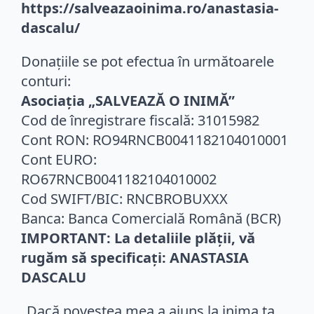
https://salveazaoinima.ro/anastasia-
dascalu/
Donațiile se pot efectua în următoarele
conturi:
Asociația „SALVEAZĂ O INIMĂ”
Cod de înregistrare fiscală: 31015982
Cont RON: RO94RNCB0041182104010001
Cont EURO:
RO67RNCB0041182104010002
Cod SWIFT/BIC: RNCBROBUXXX
Banca: Banca Comercială Română (BCR)
IMPORTANT: La detaliile plății, vă
rugăm să specificați: ANASTASIA
DASCALU
„Dacă povestea mea a ajuns la inima ta,