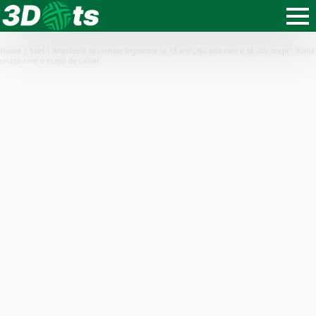
Home
|
Știri
|
Anastasia se chinuie îngrozitor la 13 ani! „Nu știu cum e să stai drept”. Suma
uriașă care o scapă de calvar