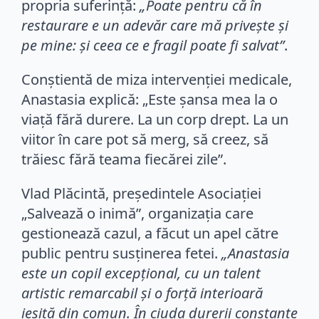
propria suferință:
„Poate pentru că în
restaurare e un adevăr care mă privește și
pe mine: și ceea ce e fragil poate fi salvat”
.
Conștientă de miza intervenției medicale,
Anastasia explică: „Este șansa mea la o
viață fără durere. La un corp drept. La un
viitor în care pot să merg, să creez, să
trăiesc fără teama fiecărei zile”.
Vlad Plăcintă, președintele Asociației
„Salvează o inimă”, organizația care
gestionează cazul, a făcut un apel către
public pentru susținerea fetei.
„Anastasia
este un copil excepțional, cu un talent
artistic remarcabil și o forță interioară
ieșită din comun. În ciuda durerii constante