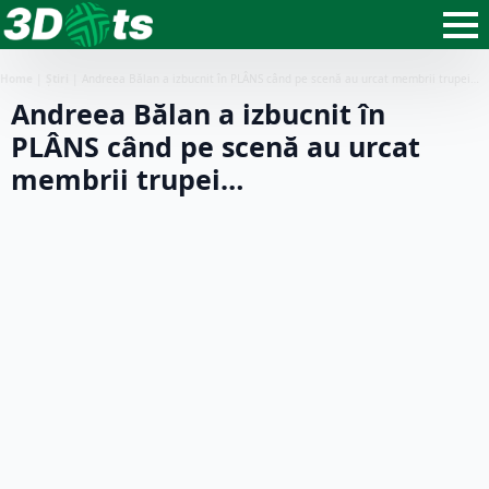
Home
|
Știri
|
Andreea Bălan a izbucnit în PLÂNS când pe scenă au urcat membrii trupei…
Andreea Bălan a izbucnit în
PLÂNS când pe scenă au urcat
membrii trupei…