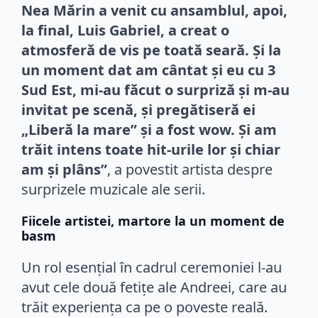
Nea Mărin a venit cu ansamblul, apoi,
la final, Luis Gabriel, a creat o
atmosferă de vis pe toată seară. Și la
un moment dat am cântat și eu cu 3
Sud Est, mi-au făcut o surpriză și m-au
invitat pe scenă, și pregătiseră ei
„Liberă la mare” și a fost wow. Și am
trăit intens toate hit-urile lor și chiar
am și plâns”
, a povestit artista despre
surprizele muzicale ale serii.
Fiicele artistei, martore la un moment de
basm
Un rol esențial în cadrul ceremoniei l-au
avut cele două fetițe ale Andreei, care au
trăit experiența ca pe o poveste reală.