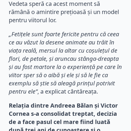
Vedeta speră ca acest moment să
rămână o amintire prețioasă și un model
pentru viitorul lor.
„Fetițele sunt foarte fericite pentru că ceea
ce au văzut la desene animate au trăit în
viața reală, mersul la altar cu coșulețul de
flori, de petale, și aruncau stânga-dreapta
și au fost martore la o experiență pe care în
viitor sper să o aibă și ele și să le fie ca
exemplu să știe să aleagă prințul potrivit
pentru ele”
, a explicat cântăreața.
Relația dintre Andreea Bălan și Victor
Cornea s-a consolidat treptat, decizia
de a face pasul cel mare fiind luată
după trei ani de cunoaștere și o