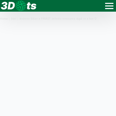
Home
|
Știri
|
Andreea Bălan a PĂRĂSIT definitiv emisiunea după ce a fost O