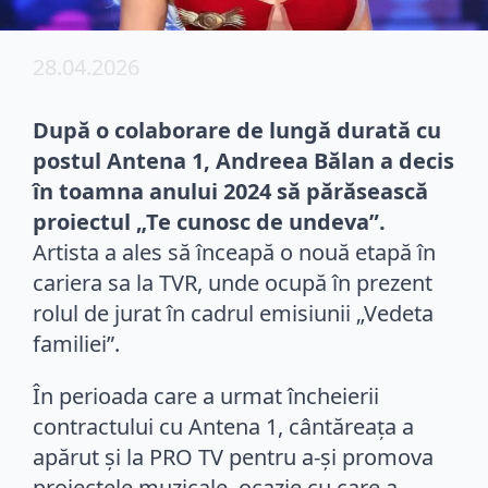
28.04.2026
După o colaborare de lungă durată cu
postul Antena 1, Andreea Bălan a decis
în toamna anului 2024 să părăsească
proiectul „Te cunosc de undeva”.
Artista a ales să înceapă o nouă etapă în
cariera sa la TVR, unde ocupă în prezent
rolul de jurat în cadrul emisiunii „Vedeta
familiei”.
În perioada care a urmat încheierii
contractului cu Antena 1, cântăreața a
apărut și la PRO TV pentru a-și promova
proiectele muzicale, ocazie cu care a