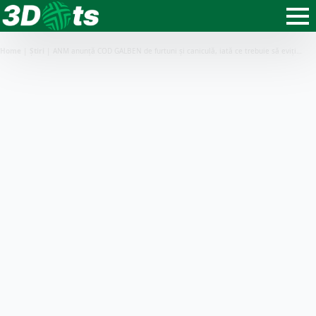
Home
|
Știri
|
ANM anunță COD GALBEN de furtuni și caniculă, iată ce trebuie să eviți…