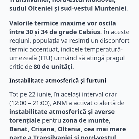
sudul Olteniei și sud-vestul Munteniei
.
Valorile termice maxime vor oscila
între 30 și 34 de grade Celsius
. În aceste
regiuni, populația va resimți un disconfort
termic accentuat, indicele temperatură-
umezeală (ITU) urmând să atingă pragul
critic de
80 de unități
.
Instabilitate atmosferică și furtuni
Tot pe 22 iunie, în același interval orar
(12:00 – 21:00), ANM a activat o alertă de
instabilitate atmosferică și averse
torențiale
pentru
zona de munte,
Banat, Crișana, Oltenia, cea mai mare
parte a Transilvaniei și nord-vestul