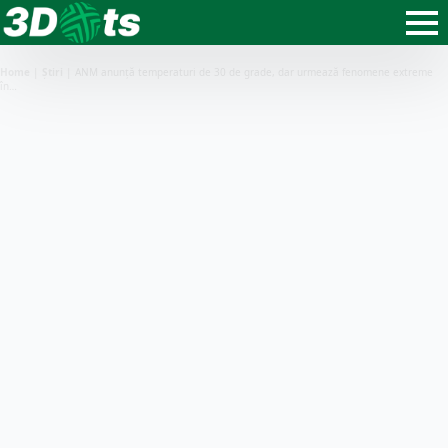
Home
|
Știri
|
ANM anunță temperaturi de 30 de grade, dar urmează fenomene extreme
în…