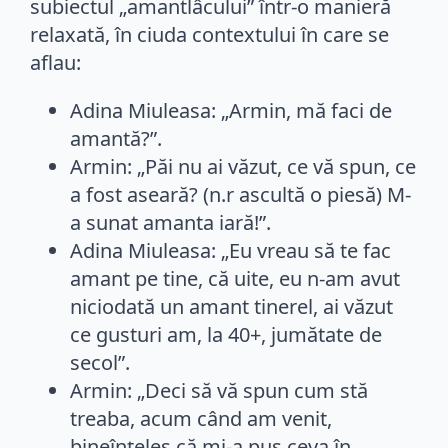
subiectul „amantlâcului” într-o manieră
relaxată, în ciuda contextului în care se
aflau:
Adina Miuleasa: „Armin, mă faci de
amantă?”.
Armin: „Păi nu ai văzut, ce vă spun, ce
a fost aseară? (n.r ascultă o piesă) M-
a sunat amanta iară!”.
Adina Miuleasa: „Eu vreau să te fac
amant pe tine, că uite, eu n-am avut
niciodată un amant tinerel, ai văzut
ce gusturi am, la 40+, jumătate de
secol”.
Armin: „Deci să vă spun cum stă
treaba, acum când am venit,
bineînțeles că mi-a pus ceva în