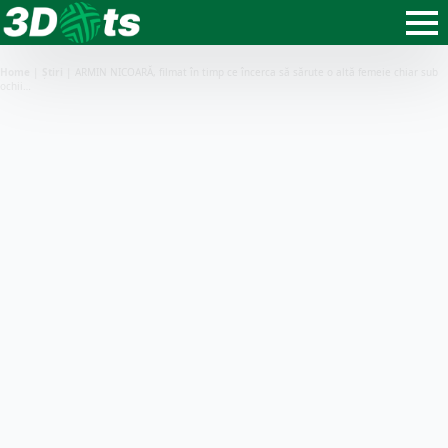
Home
|
Știri
|
ARMIN NICOARĂ, filmat în timp ce încerca să sărute o altă femeie chiar sub
ochii…