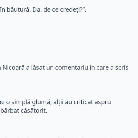
n băutură. Da, de ce credeți?”.
n Nicoară a lăsat un comentariu în care a scris
 pe o simplă glumă, alții au criticat aspru
bărbat căsătorit.