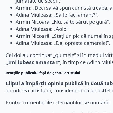
jumătate de secol”.
Armin: „Deci să vă spun cum stă treaba, a
Adina Miuleasa: „Să te faci amant?”.
Armin Nicoară: „Nu, să te sărut pe gură”.
Adina Miuleasa: „Aolo!”.
Armin Nicoară: „Stați un pic că numai în s
Adina Miuleasa: „Da, oprește camerele!”.
Cei doi au continuat „glumele” și în mediul vir
„Îmi iubesc amanta !”
, în timp ce Adina Miul
Reacțiile publicului față de gestul artistului
Clipul a împărțit opinia publică în două ta
atitudinea artistului, considerând că un astfe
Printre comentariile internauților se numără: