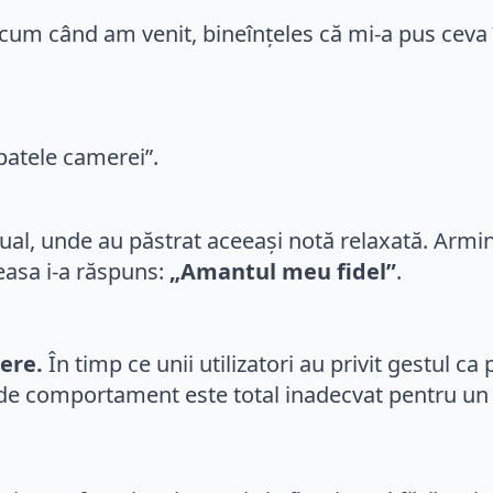
cum când am venit, bineînțeles că mi-a pus ceva î
patele camerei”.
tual, unde au păstrat aceeași notă relaxată. Armi
easa i-a răspuns:
„Amantul meu fidel”
.
bere.
În timp ce unii utilizatori au privit gestul ca
l de comportament este total inadecvat pentru un 