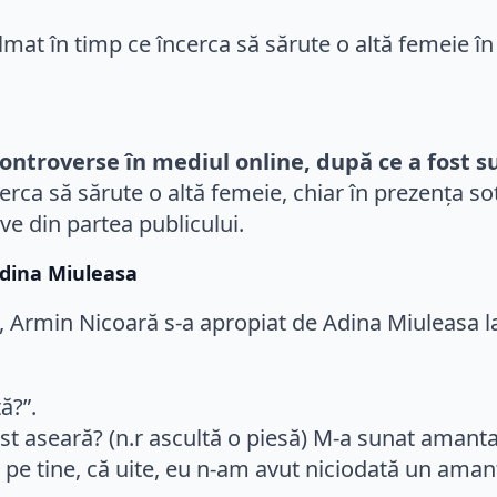
controverse în mediul online, după ce a fost s
erca să sărute o altă femeie, chiar în prezența soț
ve din partea publicului.
Adina Miuleasa
, Armin Nicoară s-a apropiat de Adina Miuleasa l
ă?”.
ost aseară? (n.r ascultă o piesă) M-a sunat amanta 
pe tine, că uite, eu n-am avut niciodată un amant 