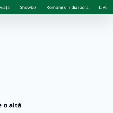
 viață
Showbiz
Românii din diaspora
LIVE
 o altă