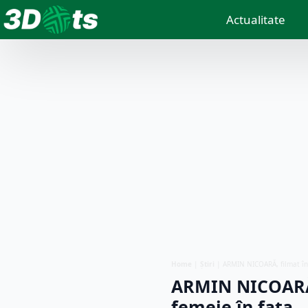
Actualitate
Home
|
Știri
|
ARMIN NICOARĂ, filmat în 
ARMIN NICOARĂ, 
femeie în fața…