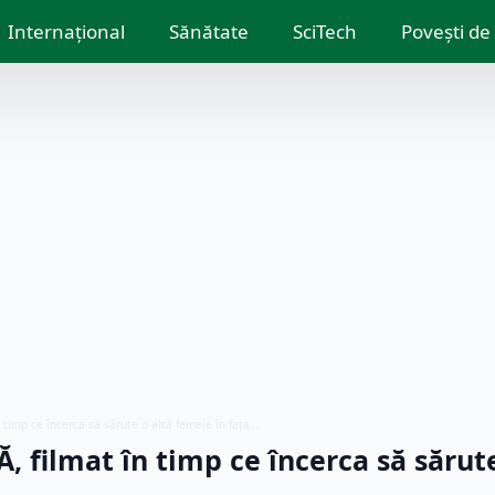
Internațional
Sănătate
SciTech
Povești de
timp ce încerca să sărute o altă femeie în fața…
filmat în timp ce încerca să sărute