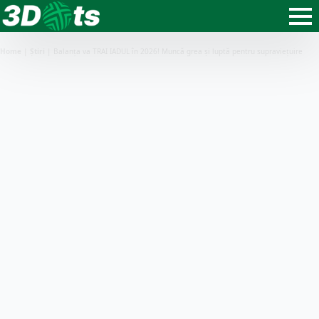
Home
|
Știri
|
Balanța va TRAI IADUL în 2026! Muncă grea și luptă pentru supraviețuire