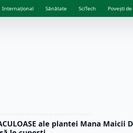
Internațional
Sănătate
SciTech
Povești de
ale plantei Mana Maicii Domnului pe care trebuie să le cunoști…
RACULOASE ale plantei Mana Maicii 
 să le cunoști…