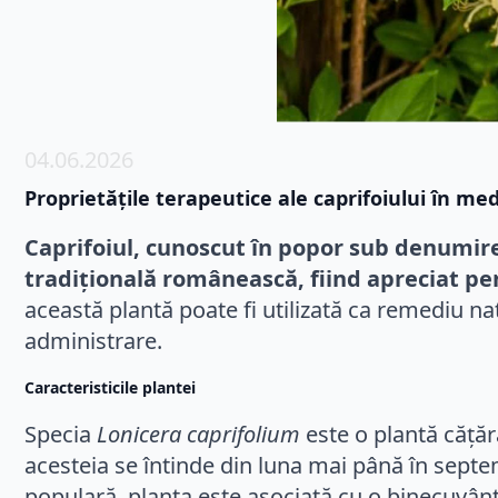
04.06.2026
Proprietățile terapeutice ale caprifoiului în med
Caprifoiul, cunoscut în popor sub denumir
tradițională românească, fiind apreciat pen
această plantă poate fi utilizată ca remediu na
administrare.
Caracteristicile plantei
Specia
Lonicera caprifolium
este o plantă cățăr
acesteia se întinde din luna mai până în septembr
populară, planta este asociată cu o binecuvântar