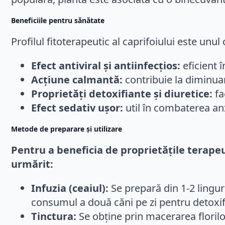
Beneficiile pentru sănătate
Profilul fitoterapeutic al caprifoiului este un
Efect antiviral și antiinfecțios:
eficient î
Acțiune calmantă:
contribuie la diminuar
Proprietăți detoxifiante și diuretice:
fa
Efect sedativ ușor:
util în combaterea anxi
Metode de preparare și utilizare
Pentru a beneficia de proprietățile terapeu
urmărit:
Infuzia (ceaiul):
Se prepară din 1-2 lingur
consumul a două căni pe zi pentru detoxif
Tinctura:
Se obține prin macerarea floril