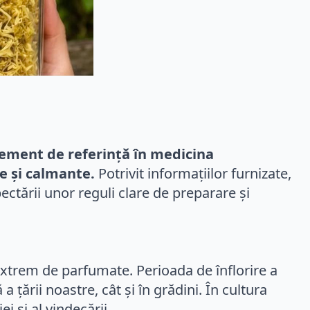
lement de referință în medicina
e și calmante.
Potrivit informațiilor furnizate,
ectării unor reguli clare de preparare și
 extrem de parfumate. Perioada de înflorire a
 țării noastre, cât și în grădini. În cultura
i și al vindecării.