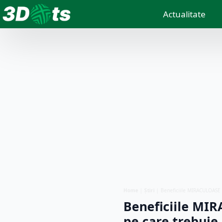
Actualitate
Home
|
Știri
|
Beneficiile MIRACULOASE 
Beneficiile MI
pe care trebuie