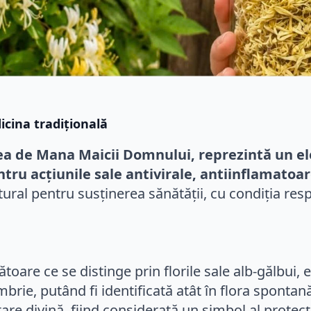
icina tradițională
ea de Mana Maicii Domnului, reprezintă un e
tru acțiunile sale antivirale, antiinflamatoar
tural pentru susținerea sănătății, cu condiția resp
ătoare ce se distinge prin florile sale alb-gălbui,
ie, putând fi identificată atât în flora spontană a
e divină, fiind considerată un simbol al protecție