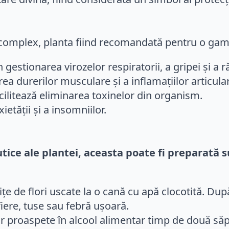
ul complex, planta fiind recomandată pentru o gamă
n gestionarea virozelor respiratorii, a gripei și a ră
ea durerilor musculare și a inflamațiilor articula
cilitează eliminarea toxinelor din organism.
etății și a insomniilor.
tice ale plantei, aceasta poate fi preparată s
ițe de flori uscate la o cană cu apă clocotită. D
iere, tuse sau febră ușoară.
or proaspete în alcool alimentar timp de două săp