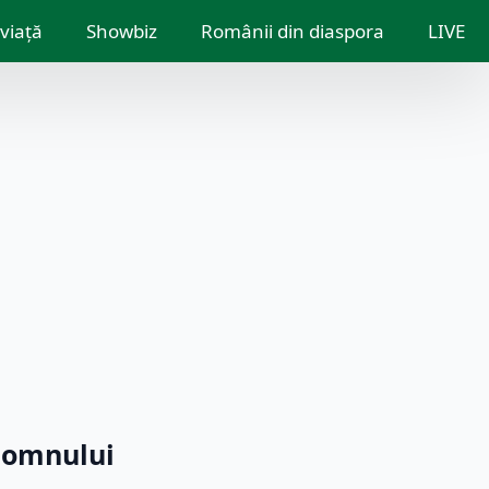
 viață
Showbiz
Românii din diaspora
LIVE
Domnului