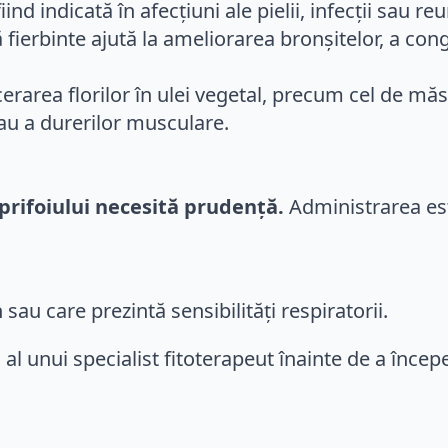
fiind indicată în afecțiuni ale pielii, infecții sau r
fierbinte ajută la ameliorarea bronșitelor, a conge
erarea florilor în ulei vegetal, precum cel de mă
 sau a durerilor musculare.
prifoiului necesită prudență.
Administrarea est
sau care prezintă sensibilități respiratorii.
u al unui specialist fitoterapeut înainte de a înce