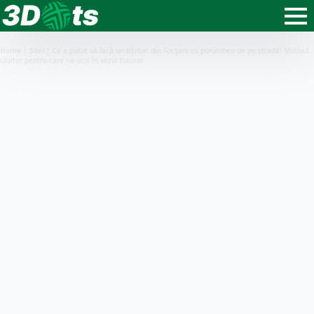
Home
|
Știri
|
Ce a putut să facă un bărbat din Focșani cu porumbeii de pe stradă! Motivul
uluitor pentru care i-a ucis în văzul tuturor