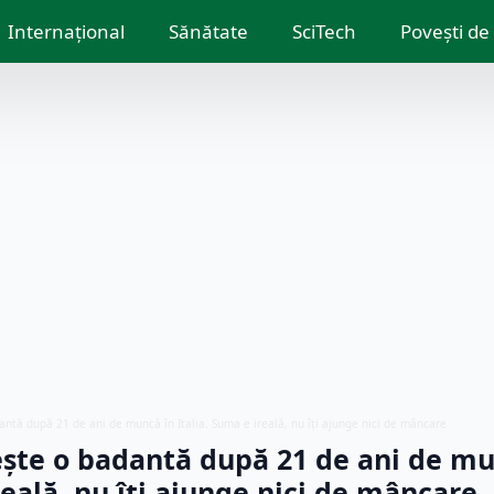
Internațional
Sănătate
SciTech
Povești de
ntă după 21 de ani de muncă în Italia. Suma e ireală, nu îți ajunge nici de mâncare
ște o badantă după 21 de ani de mu
reală, nu îți ajunge nici de mâncare