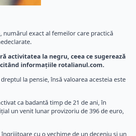
, numărul exact al femeilor care practică
nedeclarate.
ă activitatea la negru, ceea ce sugerează
citând informațiile rotalianul.com.
 dreptul la pensie, însă valoarea acesteia este
tivat ca badantă timp de 21 de ani, în
țial un venit lunar provizoriu de 396 de euro,
 îngrijitoare cu o vechime de un deceniu și un