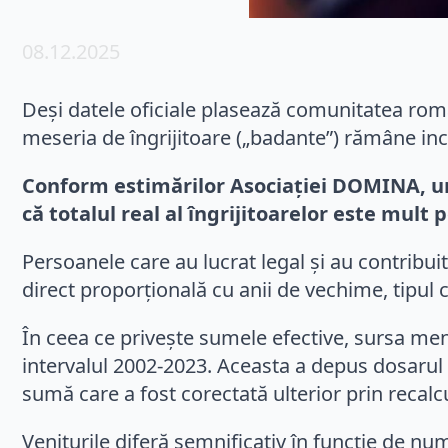
08.12.2025
Deși datele oficiale plasează comunitatea româ
meseria de îngrijitoare („badante”) rămâne inc
Conform estimărilor Asociației DOMINA, un
că totalul real al îngrijitoarelor este mult 
Persoanele care au lucrat legal și au contribui
direct proporțională cu anii de vechime, tipul
În ceea ce privește sumele efective, sursa me
intervalul 2002-2023. Aceasta a depus dosarul d
sumă care a fost corectată ulterior prin recalc
Veniturile diferă semnificativ în funcție de n