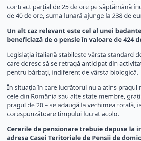
contract parțial de 25 de ore pe săptămână în
de 40 de ore, suma lunară ajunge la 238 de eu
Un alt caz relevant este cel al unei badant
beneficiază de o pensie în valoare de 424 d
Legislația italiană stabilește vârsta standard 
care doresc să se retragă anticipat din activita
pentru bărbați, indiferent de vârsta biologică.
În situația în care lucrătorul nu a atins pragul 
cele din România sau alte state membre, grație
pragul de 20 – se adaugă la vechimea totală, iar
corespunzătoare timpului lucrat acolo.
Cererile de pensionare trebuie depuse la in
adresa Casei Teritoriale de Pensii de domic