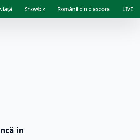
 viață
Showbiz
Românii din diaspora
LIVE
ncă în