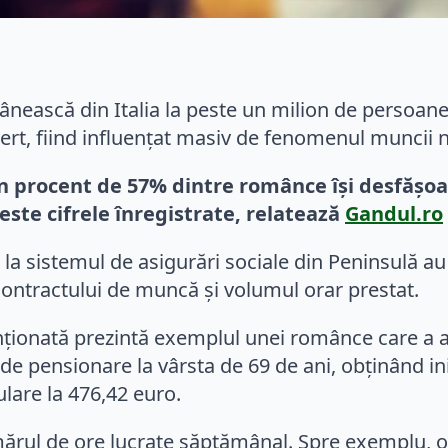
nească din Italia la peste un milion de persoane
ert, fiind influențat masiv de fenomenul muncii 
 procent de 57% dintre românce își desfășoar
peste cifrele înregistrate, relatează
Gandul.ro
t la sistemul de asigurări sociale din Peninsulă au
 contractului de muncă și volumul orar prestat.
nționată prezintă exemplul unei românce care a ac
e pensionare la vârsta de 69 de ani, obținând ini
ulare la 476,42 euro.
umărul de ore lucrate săptămânal. Spre exemplu, o