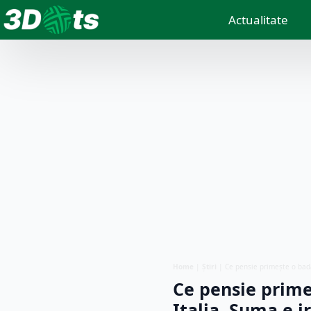
Actualitate
Home
|
Știri
|
Ce pensie primește o bada
Ce pensie prime
Italia. Suma e i