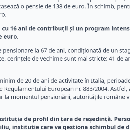
casează o pensie de 138 de euro. În schimb, pent
ro.
e cu 16 ani de contribuții și un program inte
e euro.
de pensionare la 67 de ani, condiționată de un sta
te, cerințele de vechime sunt mai stricte: 41 de ani
minim de 20 de ani de activitate în Italia, perioad
 Regulamentului European nr. 883/2004. Astfel, a
 la momentul pensionării, autoritățile române vor 
stituția de profil din țara de reședință. Pers
iliu, instituție care va gestiona schimbul de