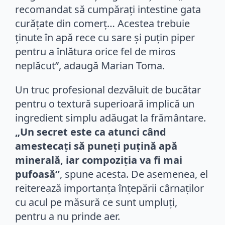
recomandat să cumpăraţi intestine gata
curăţate din comerţ… Acestea trebuie
ţinute în apă rece cu sare şi puţin piper
pentru a înlătura orice fel de miros
neplăcut”, adaugă Marian Toma.
Un truc profesional dezvăluit de bucătar
pentru o textură superioară implică un
ingredient simplu adăugat la frământare.
„Un secret este ca atunci când
amestecaţi să puneţi puţină apă
minerală, iar compoziţia va fi mai
pufoasă”
, spune acesta. De asemenea, el
reiterează importanța înțepării cârnaților
cu acul pe măsură ce sunt umpluți,
pentru a nu prinde aer.