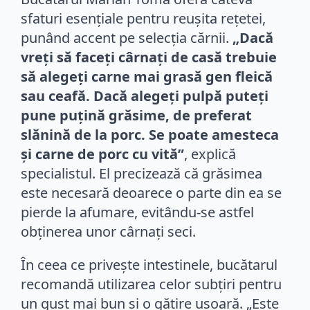
sfaturi esențiale pentru reușita rețetei,
punând accent pe selecția cărnii.
„Dacă
vreţi să faceţi cârnaţi de casă trebuie
să alegeţi carne mai grasă gen fleică
sau ceafă. Dacă alegeţi pulpă puteţi
pune puţină grăsime, de preferat
slănină de la porc. Se poate amesteca
şi carne de porc cu vită”
, explică
specialistul. El precizează că grăsimea
este necesară deoarece o parte din ea se
pierde la afumare, evitându-se astfel
obținerea unor cârnați seci.
În ceea ce privește intestinele, bucătarul
recomandă utilizarea celor subțiri pentru
un gust mai bun și o gătire ușoară. „Este