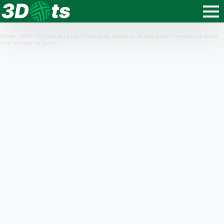
Home
|
Știri
|
Ce trebuie să pui în carnea de cârnați ca să iasă pufoși. Ingredientul banal
care schimbă tot gustul