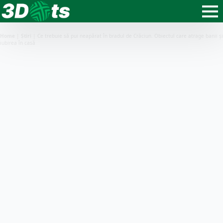
Home
|
Știri
|
Ce trebuie să pui neapărat în bradul de Crăciun. Obiectul care atrage banii și
iubirea în casă