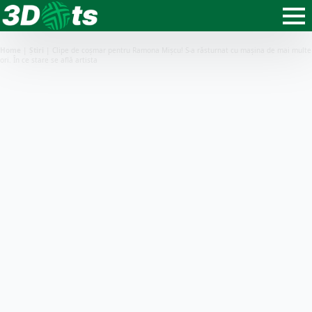
Home
|
Știri
|
Clipe de coșmar pentru Ramona Mișcu! S-a răsturnat cu mașina de mai multe
ori. În ce stare se află artista