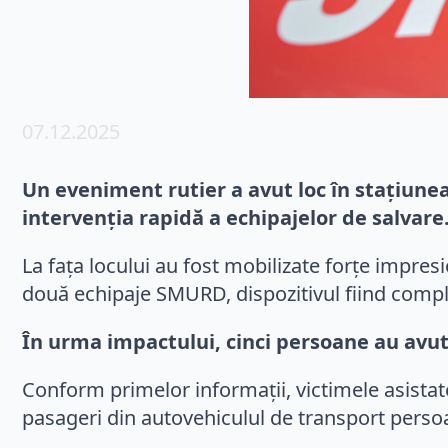
07.12.2025
Un eveniment rutier a avut loc în stațiunea
intervenția rapidă a echipajelor de salvare
La fața locului au fost mobilizate forțe impres
două echipaje SMURD, dispozitivul fiind comple
În urma impactului, cinci persoane au avut
Conform primelor informații, victimele asistat
pasageri din autovehiculul de transport persoa