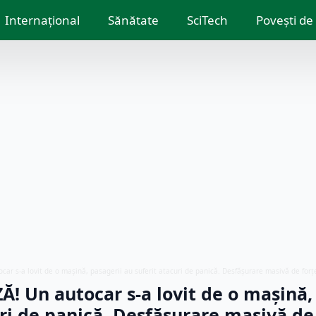
Internațional
Sănătate
SciTech
Povești de
ar s-a lovit de o mașină, pasagerii au suferit atacuri de panică. Desfășurare masivă de forț
! Un autocar s-a lovit de o mașină,
uri de panică. Desfășurare masivă de