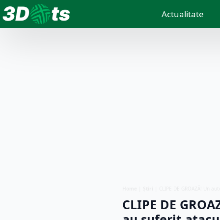
Actualitate
Home
|
Știri
|
CLIPE DE GROAZĂ! Un autoc
CLIPE DE GROAZĂ
au suferit atac