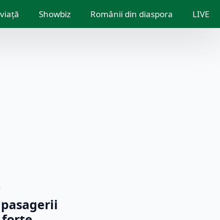
 viață
Showbiz
Românii din diaspora
LIVE
e
 pasagerii
 forțe