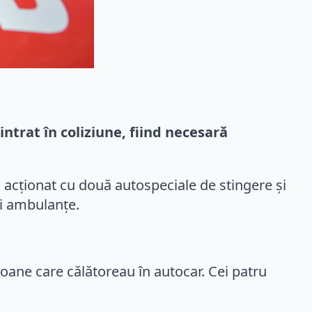
ntrat în coliziune, fiind necesară
u acționat cu două autospeciale de stingere și
ei ambulanțe.
oane care călătoreau în autocar. Cei patru