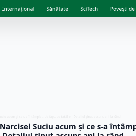
Internațional
Sănătate
SciTech
Povești de
uciu acum și ce s-a întâmplat, de fapt, cu tatăl ei. Detaliul ținut ascuns ani la rând
Narcisei Suciu acum și ce s-a întâmp
. Detaliul ținut ascuns ani la rând