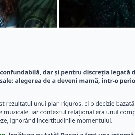
onfundabilă, dar și pentru discreția legată de
ale: alegerea de a deveni mamă, într-o perioa
ost rezultatul unui plan riguros, ci o decizie bazat
te muzicale, iar contextul relațional era unul com
eze, ignorând incertitudinile momentului.
ro
, legătura cu tatăl Dariei a fost una intensă