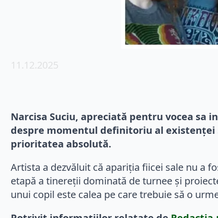
11.12.2025
Narcisa Suciu, apreciată pentru vocea sa inc
despre momentul definitoriu al existenței s
prioritatea absolută.
Artista a dezvăluit că apariția fiicei sale nu a f
etapă a tinereții dominată de turnee și proiec
unui copil este calea pe care trebuie să o urm
Potrivit informațiilor relatate de
Redactia.