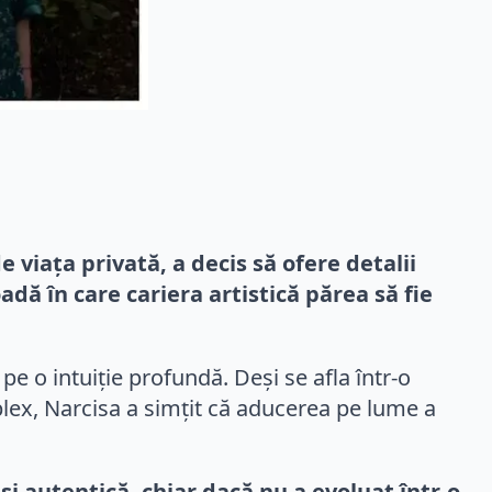
 viața privată, a decis să ofere detalii
dă în care cariera artistică părea să fie
ă pe o intuiție profundă. Deși se afla într-o
plex, Narcisa a simțit că aducerea pe lume a
 și autentică, chiar dacă nu a evoluat într-o