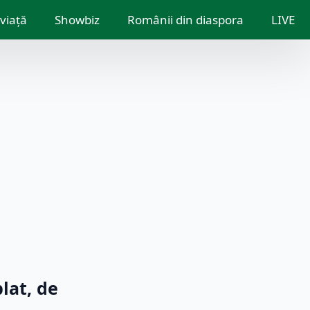
 viață
Showbiz
Românii din diaspora
LIVE
lat, de