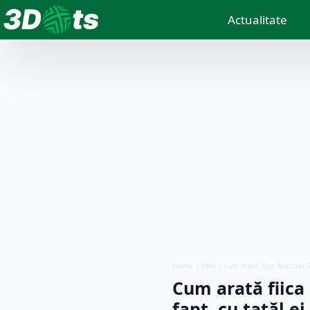
Actualitate
Home
|
Știri
|
Cum arată fiica Narcisei S
Cum arată fiica 
fapt, cu tatăl ei