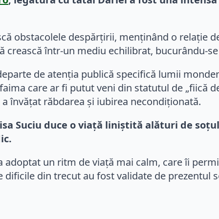
că obstacolele despărțirii, menținând o relație d
să crească într-un mediu echilibrat, bucurându-se
 departe de atenția publică specifică lumii monden
aima care ar fi putut veni din statutul de „fiică 
 a învățat răbdarea și iubirea necondiționată.
sa Suciu duce o viață liniștită alături de soțu
ic.
adoptat un ritm de viață mai calm, care îi permit
e dificile din trecut au fost validate de prezentul