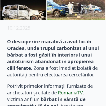
10.12.2025
O descoperire macabră a avut loc în
Oradea, unde trupul carbonizat al unui
bărbat a fost găsit în interiorul unui
autoturism abandonat în apropierea
căii ferate.
Zona a fost imediat izolată de
autorități pentru efectuarea cercetărilor.
Potrivit primelor informații furnizate de
anchetatori și citate de
RomaniaTV
,
victima ar fi un
bărbat în vârstă de
aproximativ 40 de ani
. Acesta era