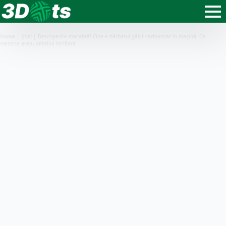
Home
|
Știri
|
Descoperire macabră! Cine e bărbatul găsit carbonizat în mașină. Ce
meserie avea, detaliul terifiant