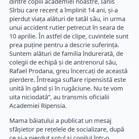
dintre copiii academiei noastre, Ianis
Sîrbu care recent a împlinit 14 ani, și-a
pierdut viața alături de tatăl său, in urma
unui accident rutier petrecut în seara de
10 aprilie. În astfel de clipe, cuvintele sunt
prea puține pentru a descrie suferința.
Suntem alături de familia îndurerată, de
colegii de echipă și de antrenorul său,
Rafael Prodana, greu încercați de această
pierdere. Întreaga suflare ripensistă este
unită în gând și în rugăciune. Nu te vom
uita niciodată”, au transmis oficialii
Academiei Ripensia.
Mama băiatului a publicat un mesaj
sfâșietor pe rețelele de socializare, după
ce și-a pierdut soțul și copilul într-o