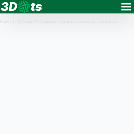
Home
|
Știri
|
Destin CRUNT pentru un tânăr fotbalist care a pierit la o zi după…