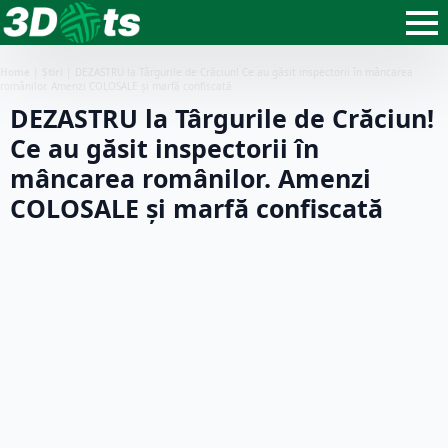
Home
|
Știri
|
DEZASTRU la Târgurile de Crăciun! Ce au găsit inspectorii în mâncarea
românilor. Amenzi COLOSALE și marfă confiscată
DEZASTRU la Târgurile de Crăciun!
Ce au găsit inspectorii în
mâncarea românilor. Amenzi
COLOSALE și marfă confiscată