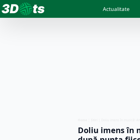
Actualitate
Home
|
Știri
|
Doliu imens în muzică! Art
Doliu imens în m
după nunta fiice