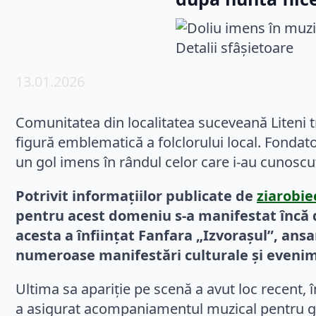
13.01.2026
Comunitatea din localitatea suceveană Liteni 
figură emblematică a folclorului local. Fondato
un gol imens în rândul celor care i-au cunoscut 
Potrivit informațiilor publicate de
ziarobie
pentru acest domeniu s-a manifestat încă di
acesta a înființat Fanfara „Izvorașul”, ansa
numeroase manifestări culturale și evenime
Ultima sa apariție pe scenă a avut loc recent, î
a asigurat acompaniamentul muzical pentru gru