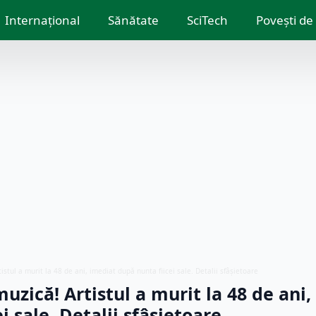
Internațional
Sănătate
SciTech
Povești de
istul a murit la 48 de ani, imediat după nunta fiicei sale. Detalii sfâșietoare
uzică! Artistul a murit la 48 de ani,
i sale. Detalii sfâșietoare