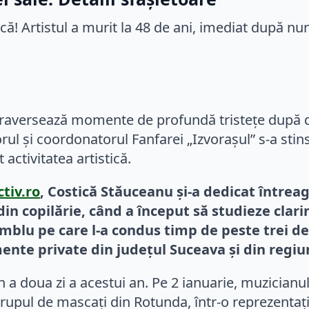
traversează momente de profundă tristețe după de
rul și coordonatorul Fanfarei „Izvorașul” s-a stin
activitatea artistică.
ctiv.ro
, Costică Stăuceanu și-a dedicat întreag
n copilărie, când a început să studieze clarin
mblu pe care l-a condus timp de peste trei dece
nte private din județul Suceava și din regiun
n a doua zi a acestui an. Pe 2 ianuarie, muzicianul
pul de mascați din Rotunda, într-o reprezentație