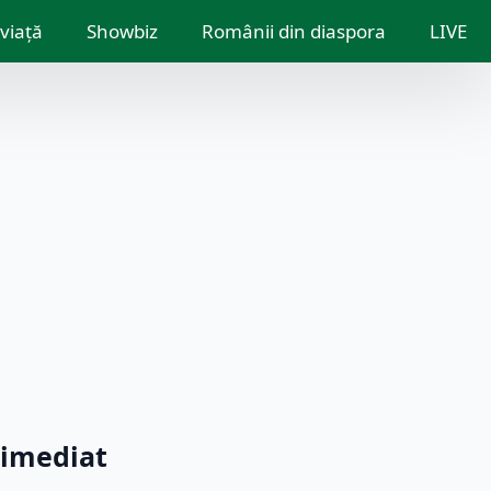
 viață
Showbiz
Românii din diaspora
LIVE
 imediat