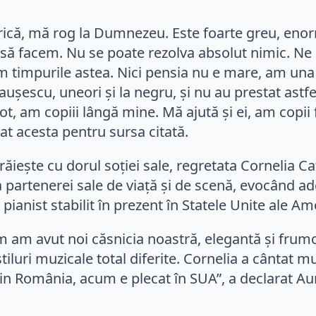
că, mă rog la Dumnezeu. Este foarte greu, enorm d
să facem. Nu se poate rezolva absolut nimic. Ne
impurile astea. Nici pensia nu e mare, am una di
eaușescu, uneori și la negru, și nu au prestat astf
, am copiii lângă mine. Mă ajută și ei, am copii 
t acesta pentru sursa citată.
răiește cu dorul soției sale, regretata Cornelia 
artenerei sale de viață și de scenă, evocând ade
t pianist stabilit în prezent în Statele Unite ale Ame
m am avut noi căsnicia noastră, elegantă și fru
i stiluri muzicale total diferite. Cornelia a cântat
din România, acum e plecat în SUA”, a declarat A