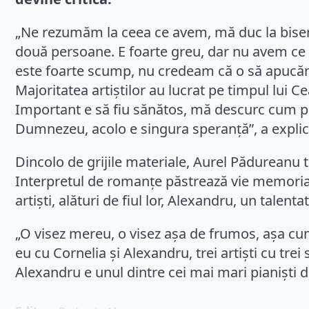
„Ne rezumăm la ceea ce avem, mă duc la biseri
două persoane. E foarte greu, dar nu avem ce 
este foarte scump, nu credeam că o să apucăm t
Majoritatea artiștilor au lucrat pe timpul lui C
Important e să fiu sănătos, mă descurc cum pot
Dumnezeu, acolo e singura speranță”, a explica
Dincolo de grijile materiale, Aurel Pădureanu t
Interpretul de romanțe păstrează vie memoria p
artiști, alături de fiul lor, Alexandru, un talenta
„O visez mereu, o visez așa de frumos, așa cu
eu cu Cornelia și Alexandru, trei artiști cu tre
Alexandru e unul dintre cei mai mari pianiști 