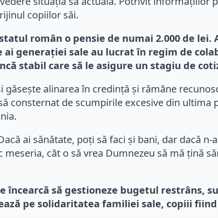
vedere situația sa actuală. Potrivit informațiilor 
inul copiilor săi.
 statul român o pensie de numai 2.000 de lei.
me ai generației sale au lucrat în regim de col
ă stabil care să le asigure un stagiu de cot
i găsește alinarea în credință și rămâne recunosc
să consternat de scumpirile excesive din ultima pe
nia.
că ai sănătate, poți să faci și bani, dar dacă n-ai
 meseria, cât o să vrea Dumnezeu să mă țină săn
are încearcă să gestioneze bugetul restrâns, s
ă pe solidaritatea familiei sale, copiii fiind 