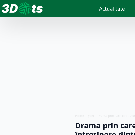
Actualitate
Home
|
Știri
|
Drama prin care trece Aur
Drama prin care
întreținere dint