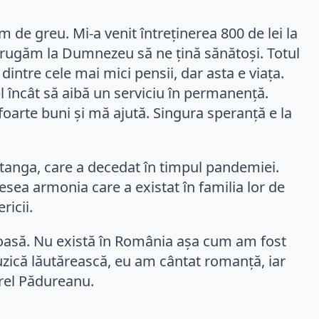
e greu. Mi-a venit întreținerea 800 de lei la
 rugăm la Dumnezeu să ne țină sănătoși. Totul
ntre cele mai mici pensii, dar asta e viața.
el încât să aibă un serviciu în permanență.
foarte buni și mă ajută. Singura speranță e la
Catanga, care a decedat în timpul pandemiei.
sea armonia care a existat în familia lor de
ricii.
moasă. Nu există în România așa cum am fost
 muzică lăutărească, eu am cântat romanță, iar
urel Pădureanu.