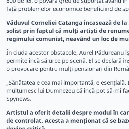
800 de lei, o povară greu de suportat având în 
față problemelor economice beneficiind de sprij
Văduvul Corneliei Catanga încasează de la
solist prin faptul că mulți artiști de renu
regimului comunist, neavând un loc de munc
În ciuda acestor obstacole, Aurel Pădureanu îș
permite încă să urce pe scenă. El se declară în
o provocare pentru mulți pensionari din Româ
„Sănătatea e cea mai importantă, e esențială. Da
mulțumesc lui Dumnezeu că încă pot să-mi fac
Spynews.
Artistul a oferit detalii despre modul în c
de controlat. Acesta a menționat că se bazeaz
devine critică.