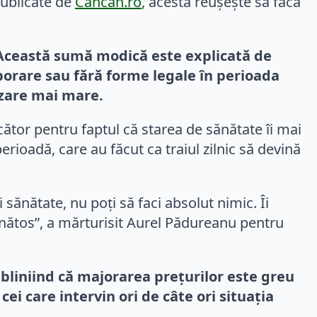
publicate de
Cancan.ro
, acesta reușește să facă
 Această sumă modică este explicată de
aborare sau fără forme legale în perioada
izare mai mare.
ător pentru faptul că starea de sănătate îi mai
rioadă, care au făcut ca traiul zilnic să devină
 sănătate, nu poți să faci absolut nimic. Îi
ătos”, a mărturisit Aurel Pădureanu pentru
ubliniind că majorarea prețurilor este greu
cei care intervin ori de câte ori situația