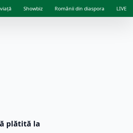
 viață
Showbiz
Românii din diaspora
LIVE
 plătită la