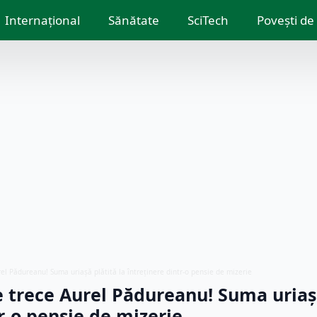
Internațional
Sănătate
SciTech
Povești de
el Pădureanu! Suma uriașă plătită la întreținere dintr-o pensie de mizerie
 trece Aurel Pădureanu! Suma uriașă
r-o pensie de mizerie